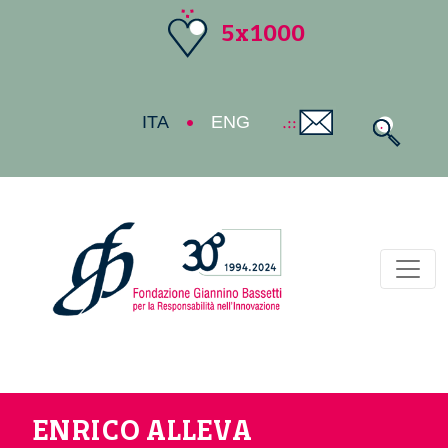
5x1000
ITA
ENG
Toggl
ENRICO ALLEVA