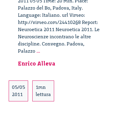
2011 05 05 Time: 20 min. Place:
Palazzo del Bo, Padova, Italy.
Language: Italiano. url Vimeo:
http://vimeo.com/24410268 Report:
Neuroetica 2011 Neuroetica 2011. Le
Neuroscienze incontrano le altre
discipline. Convegno. Padova,
Le
Palazzo
...
Neuroscienze
Enrico Alleva
incontrano
le
altre
discipline
05/05
1mn
–
2011
lettura
18/30