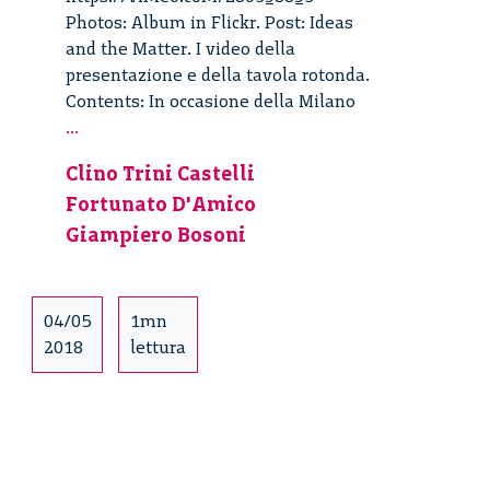
Photos: Album in Flickr. Post: Ideas
and the Matter. I video della
presentazione e della tavola rotonda.
Contents: In occasione della Milano
Ideas
...
and
Clino Trini Castelli
the
Fortunato D'Amico
Matter
–
Giampiero Bosoni
2/3
04/05
1mn
2018
lettura