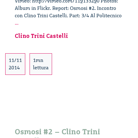
Vimeo: http://vimeo.com/119133290 Photos:
Album in Flickr. Report: Osmosi #2. Incontro
con Clino Trini Castelli. Part: 3/4 Al Politecnico
Osmosi
...
#2
Clino Trini Castelli
–
Clino
Trini
Castelli
11/11
1mn
–
2014
lettura
3/4
Osmosi #2 – Clino Trini