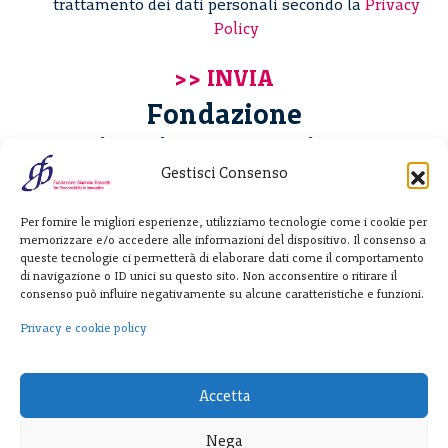
trattamento dei dati personali secondo la
Privacy
Policy
Fondazione
Giannino Bassetti ETS
Gestisci Consenso
Via Michele Barozzi 4
Per fornire le migliori esperienze, utilizziamo tecnologie come i cookie per
20122 Milano - Italia
memorizzare e/o accedere alle informazioni del dispositivo. Il consenso a
T. +39 02 781933
queste tecnologie ci permetterà di elaborare dati come il comportamento
di navigazione o ID unici su questo sito. Non acconsentire o ritirare il
F. + 39 02 76392030
consenso può influire negativamente su alcune caratteristiche e funzioni.
info@fondazionebassetti.org
Privacy e cookie policy
p.i. 12520270153
Accetta
Nega