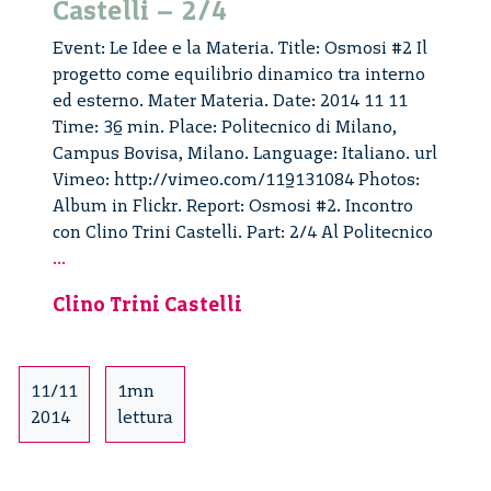
Castelli – 2/4
Event: Le Idee e la Materia. Title: Osmosi #2 Il
progetto come equilibrio dinamico tra interno
ed esterno. Mater Materia. Date: 2014 11 11
Time: 36 min. Place: Politecnico di Milano,
Campus Bovisa, Milano. Language: Italiano. url
Vimeo: http://vimeo.com/119131084 Photos:
Album in Flickr. Report: Osmosi #2. Incontro
con Clino Trini Castelli. Part: 2/4 Al Politecnico
Osmosi
...
#2
Clino Trini Castelli
–
Clino
Trini
Castelli
11/11
1mn
–
2014
lettura
2/4