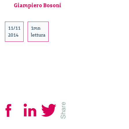
Giampiero Bosoni
Clino
Trini
Castelli
–
11/11
1mn
1/4
2014
lettura