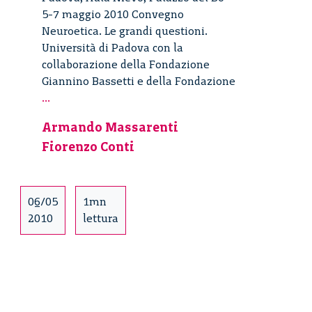
5-7 maggio 2010 Convegno
Neuroetica. Le grandi questioni.
Università di Padova con la
collaborazione della Fondazione
Giannino Bassetti e della Fondazione
Neuroetica.
...
Le
Armando Massarenti
grandi
Fiorenzo Conti
questioni
–
15/27
06/05
1mn
2010
lettura