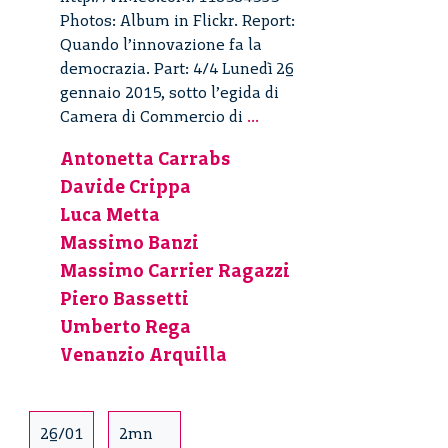
Photos: Album in Flickr. Report:
Quando l’innovazione fa la
democrazia. Part: 4/4 Lunedì 26
gennaio 2015, sotto l’egida di
Quando
Camera di Commercio di
...
l’innovazione
Antonetta Carrabs
fa
Davide Crippa
la
democrazia
Luca Metta
–
Massimo Banzi
4/4
Massimo Carrier Ragazzi
Piero Bassetti
Umberto Rega
Venanzio Arquilla
26/01
2mn