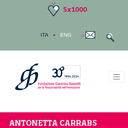
5x1000
ITA
ENG
Toggl
ANTONETTA CARRABS