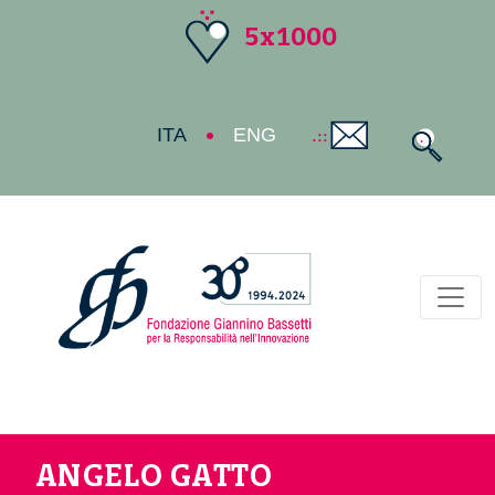
5x1000
ITA
ENG
Toggl
ANGELO GATTO