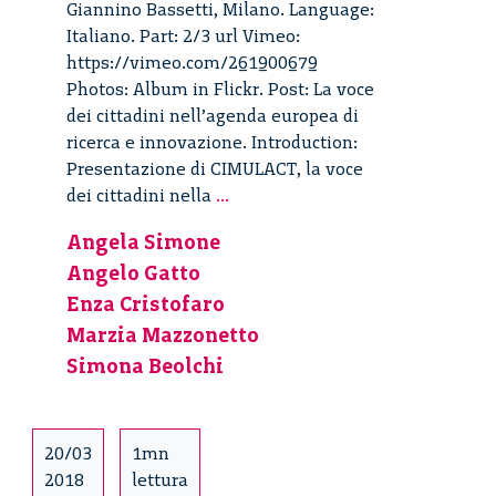
Giannino Bassetti, Milano. Language:
Italiano. Part: 2/3 url Vimeo:
https://vimeo.com/261900679
Photos: Album in Flickr. Post: La voce
dei cittadini nell’agenda europea di
ricerca e innovazione. Introduction:
Presentazione di CIMULACT, la voce
La
dei cittadini nella
...
voce
Angela Simone
dei
Angelo Gatto
cittadini
nell’agenda
Enza Cristofaro
europea
Marzia Mazzonetto
di
Simona Beolchi
ricerca
e
innovazione
20/03
1mn
–
2018
lettura
2/3