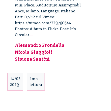
min. Place: Auditorium Assimpredil
Ance, Milano. Language: Italiano.
Part: 07/12 url Vimeo:
https://vimeo.com/329760644
Photos: Album in Flickr. Post: It’s
It’s
Circular
...
Circular
Alessandro Frondella
Forum
Nicola Giuggioli
2019
–
Simone Santini
07/12
14/03
1mn
2019
lettura