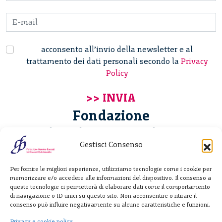
acconsento all’invio della newsletter e al
trattamento dei dati personali secondo la
Privacy
Policy
Fondazione
Giannino Bassetti ETS
Gestisci Consenso
Via Michele Barozzi 4
Per fornire le migliori esperienze, utilizziamo tecnologie come i cookie per
20122 Milano - Italia
memorizzare e/o accedere alle informazioni del dispositivo. Il consenso a
T. +39 02 781933
queste tecnologie ci permetterà di elaborare dati come il comportamento
di navigazione o ID unici su questo sito. Non acconsentire o ritirare il
F. + 39 02 76392030
consenso può influire negativamente su alcune caratteristiche e funzioni.
info@fondazionebassetti.org
Privacy e cookie policy