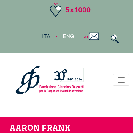
5x1000
ITA
ENG
Toggl
AARON FRANK