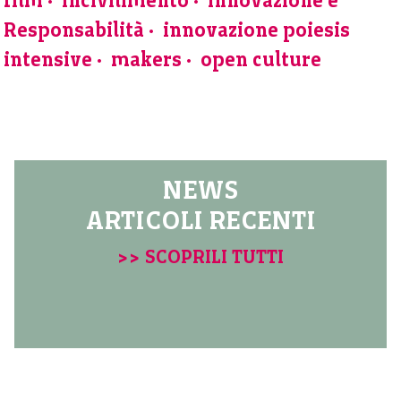
film
incivilimento
Innovazione e
Responsabilità
innovazione poiesis
intensive
makers
open culture
NEWS
ARTICOLI RECENTI
>> SCOPRILI TUTTI