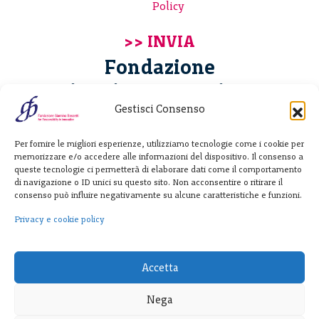
Policy
Fondazione
Giannino Bassetti ETS
Gestisci Consenso
Via Michele Barozzi 4
Per fornire le migliori esperienze, utilizziamo tecnologie come i cookie per
20122 Milano - Italia
memorizzare e/o accedere alle informazioni del dispositivo. Il consenso a
T. +39 02 781933
queste tecnologie ci permetterà di elaborare dati come il comportamento
di navigazione o ID unici su questo sito. Non acconsentire o ritirare il
F. + 39 02 76392030
consenso può influire negativamente su alcune caratteristiche e funzioni.
info@fondazionebassetti.org
Privacy e cookie policy
p.i. 12520270153
Accetta
Nega