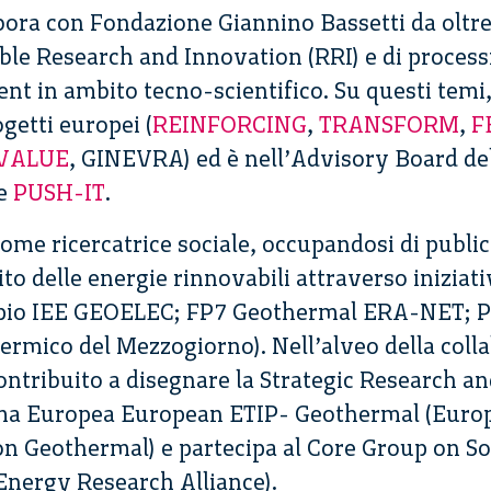
ora con Fondazione Giannino Bassetti da ol­tre 
ble Research and Innovation (RRI) e di processi 
t in ambito tecno-scientifico. Su questi temi,
ogetti europei (
REINFORCING
,
TRANSFORM
,
F
VALUE
, GINEVRA) ed è nell’Advisory Board de
 e
PUSH-IT
.
ome ricercatrice sociale, occupandosi di publi
 delle energie rinnovabili attraverso iniziati
mpio IEE GEOELEC; FP7 Geothermal ERA-NET; P
ermico del Mezzogiorno). Nell’alveo della colla
ontribuito a disegnare la Strategic Research 
orma Europea European ETIP- Geothermal (Eur
on Geothermal) e partecipa al Core Group on S
Energy Research Alliance).