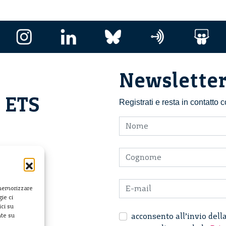
Newslette
i ETS
Registrati e resta in contatto
 memorizzare
ie ci
ci su
acconsento all’invio dell
nte su