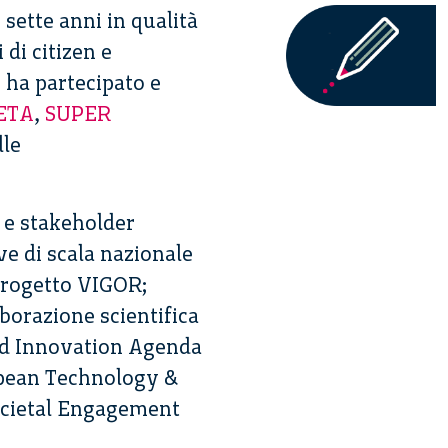
sette anni in qualità
di citizen e
 ha partecipato e
ETA
,
SUPER
lle
c e stakeholder
ve di scala nazionale
rogetto VIGOR;
borazione scientifica
and Innovation Agenda
opean Technology &
ocietal Engagement