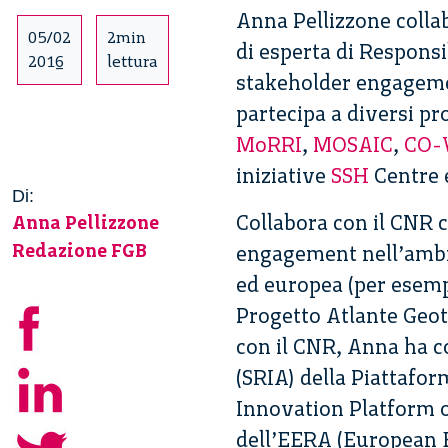
Anna Pellizzone collab
05/02
2min
di esperta di Responsi
2016
lettura
stakeholder engagemen
partecipa a diver­si pr
MoRRI
,
MO­SAIC
,
CO-
iniziative
SSH
Centre
Di:
Collabora con il CNR c
Anna Pellizzone
Redazione FGB
engagement nell’ambito
ed europea (per ese
Progetto Atlante Geot
con il CNR, Anna ha c
(SRIA) della Piattaf
Innovation Platform 
dell’EERA (European 