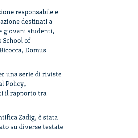
zione responsabile e
vazione destinati a
e giovani studenti,
e School of
 Bicocca, Domus
r una serie di rivi­ste
l Policy,
i il rapporto tra
ifica Zadig, è stata
ato su diverse testate