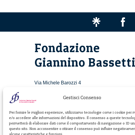
Fondazione
Giannino Bassett
Via Michele Barozzi 4
20122 Milano - Italia
T. +39 02 781933
Gestisci Consenso
F. + 39 02 76392030
Per fornire le migliori esperienze, utilizziamo tecnologie come i cookie per
e/o accedere alle informazioni del dispositivo. Il consenso a queste tecnolog
info@fondazionebassetti.org
permetterà di elaborare dati come il comportamento di navigazione o ID uni
questo sito. Non acconsentire o ritirare il consenso può influire negativame
p.i. 12520270153
alcune caratteristiche e funzioni.