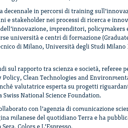
 decennale in percorsi di training sull’innova
dini e stakeholder nei processi di ricerca e inno
 dell’innovazione, imprenditori, policymakers 
rse università e centri di formazione (Graduat
nico di Milano, Università degli Studi Milano
tudi sul rapporto tra scienza e società, referee pe
y Policy, Clean Technologies and Environmenta
nché valutatrice esperta su progetti riguardant
la Swiss National Science Foundation.
llaborato con l’agenzia di comunicazione scient
ina milanese del quotidiano Terra e ha pubblic
la Sera, Colors e L’Espresso.