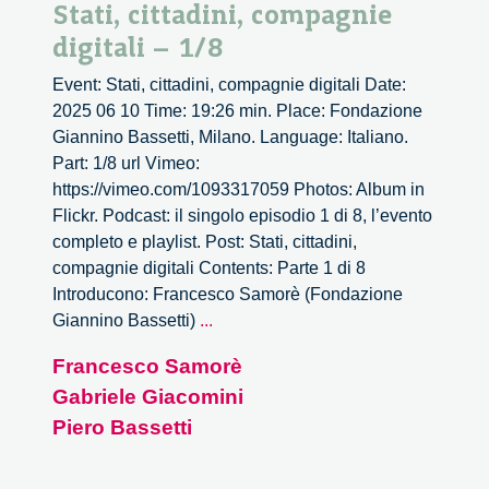
Stati, cittadini, compagnie
digitali – 1/8
Event: Stati, cittadini, compagnie digitali Date:
2025 06 10 Time: 19:26 min. Place: Fondazione
Giannino Bassetti, Milano. Language: Italiano.
Part: 1/8 url Vimeo:
https://vimeo.com/1093317059 Photos: Album in
Flickr. Podcast: il singolo episodio 1 di 8, l’evento
completo e playlist. Post: Stati, cittadini,
compagnie digitali Contents: Parte 1 di 8
Introducono: Francesco Samorè (Fondazione
Stati,
Giannino Bassetti)
...
cittadini,
Francesco Samorè
compagnie
Gabriele Giacomini
digitali
–
Piero Bassetti
1/8