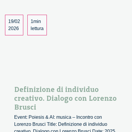
–
1/2
19/02
1min
2026
lettura
Definizione di individuo
creativo. Dialogo con Lorenzo
Brusci
Event: Poiesis & AI: musica – Incontro con
Lorenzo Brusci Title: Definizione di individuo
creativo. Dialogo con Lorenzo Brusci Date: 2025