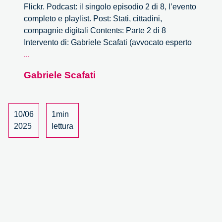
Flickr. Podcast: il singolo episodio 2 di 8, l’evento
completo e playlist. Post: Stati, cittadini,
compagnie digitali Contents: Parte 2 di 8
Intervento di: Gabriele Scafati (avvocato esperto
Stati,
...
cittadini,
Gabriele Scafati
compagnie
digitali
–
2/8
10/06
1min
2025
lettura