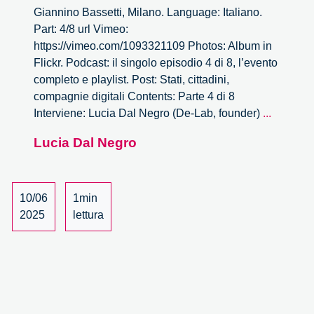
Giannino Bassetti, Milano. Language: Italiano.
Part: 4/8 url Vimeo:
https://vimeo.com/1093321109 Photos: Album in
Flickr. Podcast: il singolo episodio 4 di 8, l’evento
completo e playlist. Post: Stati, cittadini,
compagnie digitali Contents: Parte 4 di 8
Stati,
Interviene: Lucia Dal Negro (De-Lab, founder)
...
cittadini,
Lucia Dal Negro
compagn
digitali
–
4/8
10/06
1min
2025
lettura