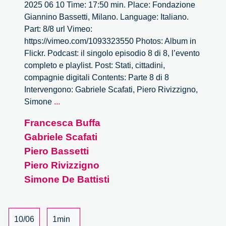
2025 06 10 Time: 17:50 min. Place: Fondazione
Giannino Bassetti, Milano. Language: Italiano.
Part: 8/8 url Vimeo:
https://vimeo.com/1093323550 Photos: Album in
Flickr. Podcast: il singolo episodio 8 di 8, l’evento
completo e playlist. Post: Stati, cittadini,
compagnie digitali Contents: Parte 8 di 8
Intervengono: Gabriele Scafati, Piero Rivizzigno,
Stati,
Simone
...
cittadini,
Francesca Buffa
compagnie
Gabriele Scafati
digitali
–
Piero Bassetti
8/8
Piero Rivizzigno
Simone De Battisti
10/06
1min