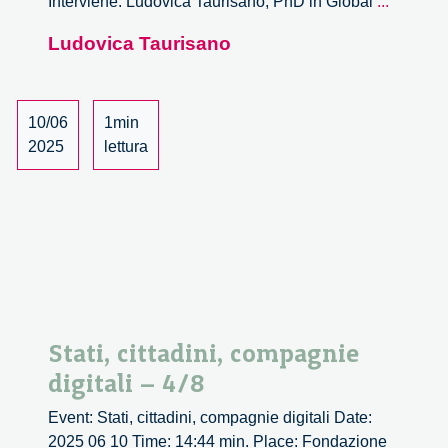
Stati,
Interviene: Ludovica Taurisano, PhD in Global
...
cittadini,
Ludovica Taurisano
compag
digitali
–
5/8
10/06
1min
2025
lettura
Stati, cittadini, compagnie
digitali – 4/8
Event: Stati, cittadini, compagnie digitali Date:
2025 06 10 Time: 14:44 min. Place: Fondazione