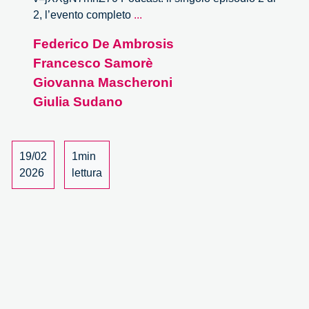
Origine
2, l’evento completo
...
e
Federico De Ambrosis
natura
Francesco Samorè
dell’intelligenza
artificiale
Giovanna Mascheroni
–
Giulia Sudano
2/2
19/02
1min
2026
lettura