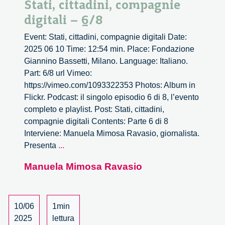
Stati, cittadini, compagnie
digitali – 6/8
Event: Stati, cittadini, compagnie digitali Date:
2025 06 10 Time: 12:54 min. Place: Fondazione
Giannino Bassetti, Milano. Language: Italiano.
Part: 6/8 url Vimeo:
https://vimeo.com/1093322353 Photos: Album in
Flickr. Podcast: il singolo episodio 6 di 8, l’evento
completo e playlist. Post: Stati, cittadini,
compagnie digitali Contents: Parte 6 di 8
Interviene: Manuela Mimosa Ravasio, giornalista.
Stati,
Presenta
...
cittadini,
Manuela Mimosa Ravasio
compagnie
digitali
–
6/8
10/06
1min
2025
lettura