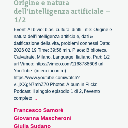
Origine e natura
dell’intelligenza artificiale –
1/2
Event: Al bivio: bias, cultura, diritti Title: Origine e
natura dell’intelligenza artificiale, dati &
datificazione della vita, problemi connessi Date:
2026 02 19 Time: 39:56 min. Place: Biblioteca
Calvairate, Milano. Language: Italiano. Part: 1/2
url Vimeo: https://vimeo.com/1168788608 url
YouTube: (intero incontro)
https://www.youtube.com/watch?
v=jXXgN7mhZ70 Photos: Album in Flickr.
Podcast: il singolo episodio 1 di 2, l’evento
Origine
completo
...
e
Francesco Samorè
natura
Giovanna Mascheroni
dell’intelligenza
artificiale
Giulia Sudano