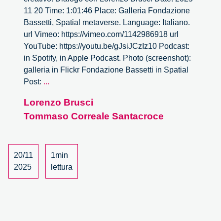
11 20 Time: 1:01:46 Place: Galleria Fondazione
Bassetti, Spatial metaverse. Language: Italiano.
url Vimeo: https://vimeo.com/1142986918 url
YouTube: https://youtu.be/gJsiJCzIz10 Podcast:
in Spotify, in Apple Podcast. Photo (screenshot):
galleria in Flickr Fondazione Bassetti in Spatial
Definizione
Post:
...
di
Lorenzo Brusci
individuo
Tommaso Correale Santacroce
creativo.
Dialogo
con
Lorenzo
20/11
1min
Brusci
2025
lettura