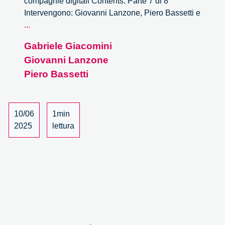
compagnie digitali Contents: Parte 7 di 8
Intervengono: Giovanni Lanzone, Piero Bassetti e
Stati,
...
cittadini,
Gabriele Giacomini
compagnie
Giovanni Lanzone
digitali
–
Piero Bassetti
7/8
10/06
1min
2025
lettura