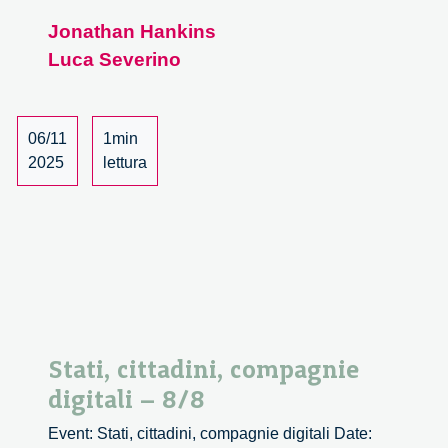
ricerca
Jonathan Hankins
sonora
Luca Severino
e
riflessione
etica
nell’era
06/11
1min
dell’intelligenz
2025
lettura
artificiale
–
incontro
in
Spatial
metaverse
Stati, cittadini, compagnie
digitali – 8/8
Event: Stati, cittadini, compagnie digitali Date: