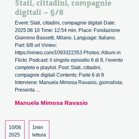
Stati, cittadini, compagnie
digitali – 6/8
Event: Stati, cittadini, compagnie digitali Date:
2025 06 10 Time: 12:54 min. Place: Fondazione
Giannino Bassetti, Milano. Language: Italiano.
Part: 6/8 url Vimeo:
https://vimeo.com/1093322353 Photos: Album in
Flickr. Podcast: il singolo episodio 6 di 8, l’evento
completo e playlist. Post: Stati, cittadini,
compagnie digitali Contents: Parte 6 di 8
Interviene: Manuela Mimosa Ravasio, giornalista.
Stati,
Presenta
...
cittadini,
Manuela Mimosa Ravasio
compagnie
digitali
–
6/8
10/06
1min
2025
lettura