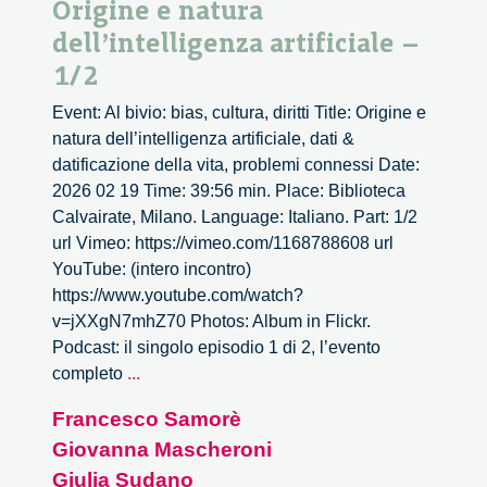
Origine e natura
dell’intelligenza artificiale –
1/2
Event: Al bivio: bias, cultura, diritti Title: Origine e
natura dell’intelligenza artificiale, dati &
datificazione della vita, problemi connessi Date:
2026 02 19 Time: 39:56 min. Place: Biblioteca
Calvairate, Milano. Language: Italiano. Part: 1/2
url Vimeo: https://vimeo.com/1168788608 url
YouTube: (intero incontro)
https://www.youtube.com/watch?
v=jXXgN7mhZ70 Photos: Album in Flickr.
Podcast: il singolo episodio 1 di 2, l’evento
Origine
completo
...
e
Francesco Samorè
natura
Giovanna Mascheroni
dell’intelligenza
artificiale
Giulia Sudano