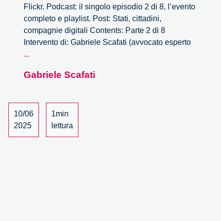
Flickr. Podcast: il singolo episodio 2 di 8, l’evento
completo e playlist. Post: Stati, cittadini,
compagnie digitali Contents: Parte 2 di 8
Intervento di: Gabriele Scafati (avvocato esperto
Stati,
...
cittadini,
Gabriele Scafati
compagnie
digitali
–
2/8
10/06
1min
2025
lettura