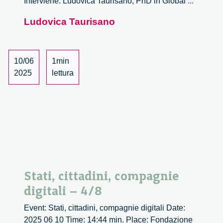
Stati,
Interviene: Ludovica Taurisano, PhD in Global
...
cittadini,
Ludovica Taurisano
compag
digitali
–
5/8
10/06
1min
2025
lettura
Stati, cittadini, compagnie
digitali – 4/8
Event: Stati, cittadini, compagnie digitali Date:
2025 06 10 Time: 14:44 min. Place: Fondazione