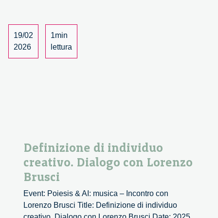
–
1/2
19/02
1min
2026
lettura
Definizione di individuo
creativo. Dialogo con Lorenzo
Brusci
Event: Poiesis & AI: musica – Incontro con
Lorenzo Brusci Title: Definizione di individuo
creativo. Dialogo con Lorenzo Brusci Date: 2025