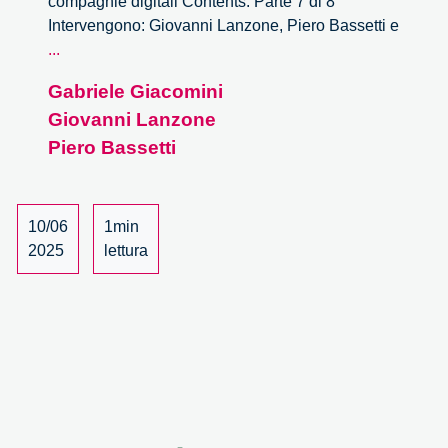
compagnie digitali Contents: Parte 7 di 8
Intervengono: Giovanni Lanzone, Piero Bassetti e
Stati,
...
cittadini,
Gabriele Giacomini
compagnie
Giovanni Lanzone
digitali
–
Piero Bassetti
7/8
10/06
1min
2025
lettura