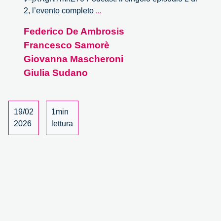
Origine
2, l’evento completo
...
e
Federico De Ambrosis
natura
Francesco Samorè
dell’intelligenza
artificiale
Giovanna Mascheroni
–
Giulia Sudano
2/2
19/02
1min
2026
lettura