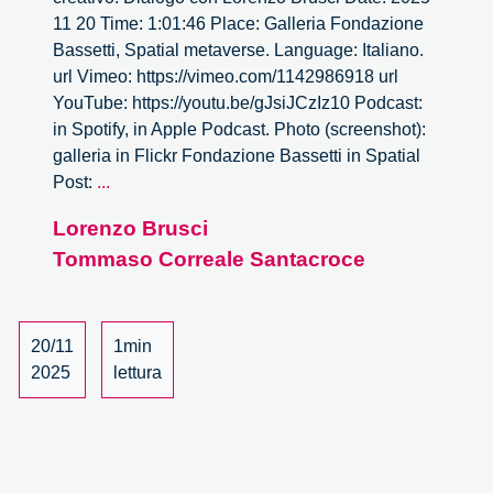
11 20 Time: 1:01:46 Place: Galleria Fondazione
Bassetti, Spatial metaverse. Language: Italiano.
url Vimeo: https://vimeo.com/1142986918 url
YouTube: https://youtu.be/gJsiJCzIz10 Podcast:
in Spotify, in Apple Podcast. Photo (screenshot):
galleria in Flickr Fondazione Bassetti in Spatial
Definizione
Post:
...
di
Lorenzo Brusci
individuo
Tommaso Correale Santacroce
creativo.
Dialogo
con
Lorenzo
20/11
1min
Brusci
2025
lettura