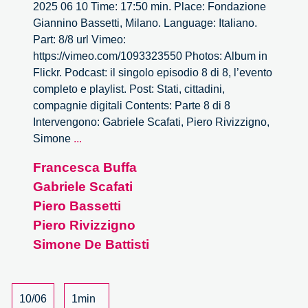
2025 06 10 Time: 17:50 min. Place: Fondazione
Giannino Bassetti, Milano. Language: Italiano.
Part: 8/8 url Vimeo:
https://vimeo.com/1093323550 Photos: Album in
Flickr. Podcast: il singolo episodio 8 di 8, l’evento
completo e playlist. Post: Stati, cittadini,
compagnie digitali Contents: Parte 8 di 8
Intervengono: Gabriele Scafati, Piero Rivizzigno,
Stati,
Simone
...
cittadini,
Francesca Buffa
compagnie
Gabriele Scafati
digitali
–
Piero Bassetti
8/8
Piero Rivizzigno
Simone De Battisti
10/06
1min