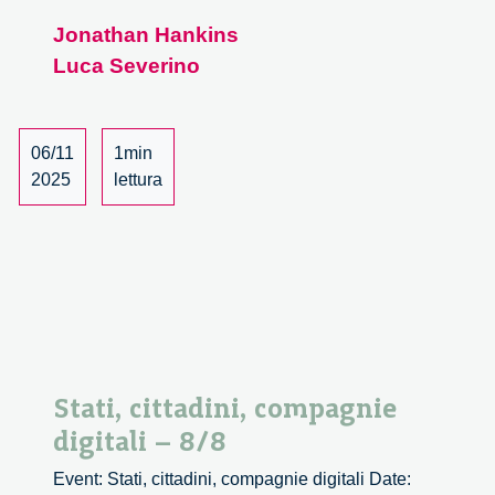
ricerca
Jonathan Hankins
sonora
Luca Severino
e
riflessione
etica
nell’era
06/11
1min
dell’intelligenz
2025
lettura
artificiale
–
incontro
in
Spatial
metaverse
Stati, cittadini, compagnie
digitali – 8/8
Event: Stati, cittadini, compagnie digitali Date: