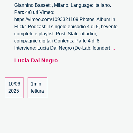
Giannino Bassetti, Milano. Language: Italiano.
Part: 4/8 url Vimeo:
https://vimeo.com/1093321109 Photos: Album in
Flickr. Podcast: il singolo episodio 4 di 8, l’evento
completo e playlist. Post: Stati, cittadini,
compagnie digitali Contents: Parte 4 di 8
Stati,
Interviene: Lucia Dal Negro (De-Lab, founder)
...
cittadini,
Lucia Dal Negro
compagn
digitali
–
4/8
10/06
1min
2025
lettura