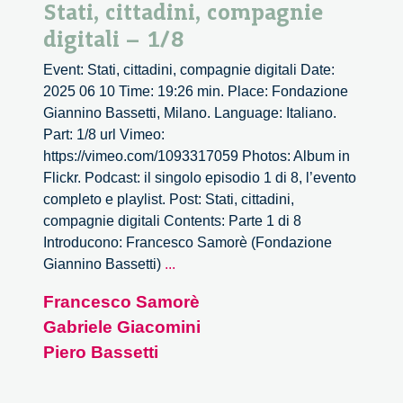
Stati, cittadini, compagnie
digitali – 1/8
Event: Stati, cittadini, compagnie digitali Date:
2025 06 10 Time: 19:26 min. Place: Fondazione
Giannino Bassetti, Milano. Language: Italiano.
Part: 1/8 url Vimeo:
https://vimeo.com/1093317059 Photos: Album in
Flickr. Podcast: il singolo episodio 1 di 8, l’evento
completo e playlist. Post: Stati, cittadini,
compagnie digitali Contents: Parte 1 di 8
Introducono: Francesco Samorè (Fondazione
Stati,
Giannino Bassetti)
...
cittadini,
Francesco Samorè
compagnie
Gabriele Giacomini
digitali
–
Piero Bassetti
1/8