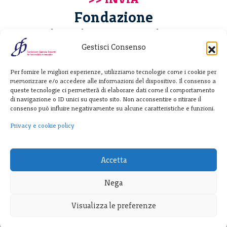
Fondazione
Giannino Bassetti ETS
Gestisci Consenso
Via Michele Barozzi 4
Per fornire le migliori esperienze, utilizziamo tecnologie come i cookie per
20122 Milano - Italia
memorizzare e/o accedere alle informazioni del dispositivo. Il consenso a
T. +39 02 781933
queste tecnologie ci permetterà di elaborare dati come il comportamento
di navigazione o ID unici su questo sito. Non acconsentire o ritirare il
F. + 39 02 76392030
consenso può influire negativamente su alcune caratteristiche e funzioni.
info@fondazionebassetti.org
Privacy e cookie policy
p.i. 12520270153
Accetta
Nega
Visualizza le preferenze
Trasparenza
|
Privacy e cookie policy