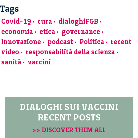
Tags
Covid-19
cura
dialoghiFGB
economia
etica
governance
Innovazione
podcast
Politica
recent
video
responsabilità della scienza
sanità
vaccini
DIALOGHI SUI VACCINI
RECENT POSTS
>> DISCOVER THEM ALL