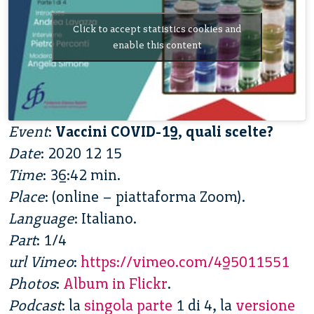
Click to accept statistics cookies and
enable this content
Event
:
Vaccini COVID-19, quali scelte?
Date
: 2020 12 15
Time
: 36:42 min.
Place
: (online – piattaforma Zoom).
Language
: Italiano.
Part
: 1/4
url Vimeo
:
https://vimeo.com/495011551
Photos
:
Album in Flickr
.
Podcast
: la
singola parte
1 di 4, la
versione