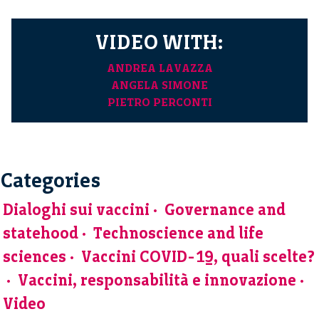
VIDEO WITH:
ANDREA LAVAZZA
ANGELA SIMONE
PIETRO PERCONTI
Categories
Dialoghi sui vaccini
Governance and
statehood
Technoscience and life
sciences
Vaccini COVID-19, quali scelte?
Vaccini, responsabilità e innovazione
Video