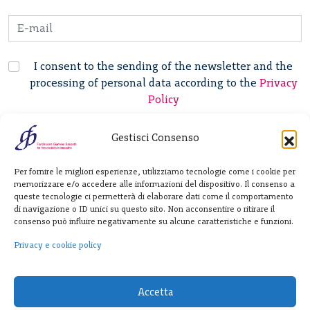
I consent to the sending of the newsletter and the
processing of personal data according to the
Privacy
Policy
Gestisci Consenso
Fondazione
Per fornire le migliori esperienze, utilizziamo tecnologie come i cookie per
Giannino Bassetti ETS
memorizzare e/o accedere alle informazioni del dispositivo. Il consenso a
queste tecnologie ci permetterà di elaborare dati come il comportamento
di navigazione o ID unici su questo sito. Non acconsentire o ritirare il
consenso può influire negativamente su alcune caratteristiche e funzioni.
Via Michele Barozzi 4
20122 Milano - Italia
Privacy e cookie policy
T. +39 02 781933
F. + 39 02 76392030
Accetta
info@fondazionebassetti.org