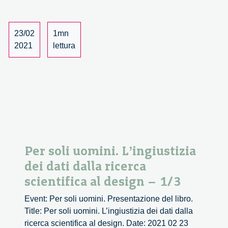
dei
dati
dalla
23/02
1mn
ricerca
2021
lettura
scientifica
al
design
–
3/3
Per soli uomini. L’ingiustizia
dei dati dalla ricerca
scientifica al design – 1/3
Event: Per soli uomini. Presentazione del libro.
Title: Per soli uomini. L’ingiustizia dei dati dalla
ricerca scientifica al design. Date: 2021 02 23