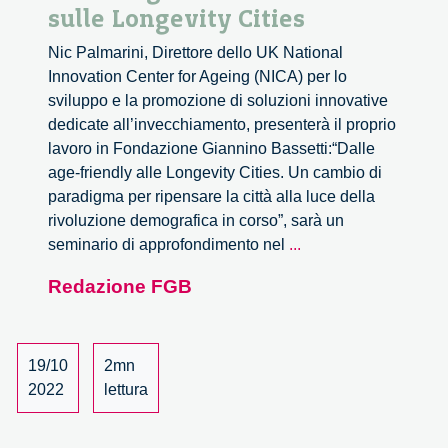
sulle Longevity Cities
Nic Palmarini, Direttore dello UK National
Innovation Center for Ageing (NICA) per lo
sviluppo e la promozione di soluzioni innovative
dedicate all’invecchiamento, presenterà il proprio
lavoro in Fondazione Giannino Bassetti:“Dalle
age-friendly alle Longevity Cities. Un cambio di
paradigma per ripensare la città alla luce della
rivoluzione demografica in corso”, sarà un
Un
seminario di approfondimento nel
...
dialogo
Redazione FGB
con
Nic
Palmarini
sulle
19/10
2mn
Longevity
2022
lettura
Cities