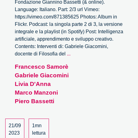
Fondazione Giannino Bassetti (& online).
Language: Italiano. Part: 2/3 url Vimeo:
https://vimeo.com/871385625 Photos: Album in
Flickr. Podcast: la singola parte 2 di 3, la versione
integrale e la playlist (in Spotify) Post: Intelligenza
artificiale, apprendimento e sviluppo creativo.
Contents: Interventi di: Gabriele Giacomini,
Intelligenza
docente di Filosofia del
...
artificiale,
Francesco Samorè
apprendimento
Gabriele Giacomini
e
sviluppo
Livia D'Anna
creativo
Marco Manzoni
–
Piero Bassetti
2/3
21/09
1mn
2023
lettura