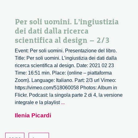
Per soli uomini. L’ingiustizia
dei dati dalla ricerca
scientifica al design – 2/3
Event: Per soli uomini. Presentazione del libro.
Title: Per soli uomini. L’ingiustizia dei dati dalla
ricerca scientifica al design. Date: 2021 02 23
Time: 16:51 min. Place: (online – piattaforma
Zoom). Language: Italiano. Part: 2/3 url Vimeo:
https://vimeo.com/518060058 Photos: Album in
Flickr. Podcast: la singola parte 2 di 4, la versione
Per
integrale e la playlist
...
soli
Ilenia Picardi
uomini.
L’ingiustizia
dei