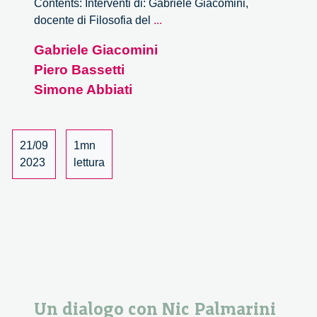
Contents: Interventi di: Gabriele Giacomini,
Intelligenza
docente di Filosofia del
...
artificiale,
Gabriele Giacomini
apprendimento
Piero Bassetti
e
sviluppo
Simone Abbiati
creativo
–
1/3
21/09
1mn
2023
lettura
Un dialogo con Nic Palmarini