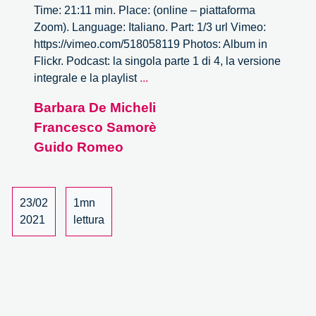
Time: 21:11 min. Place: (online – piattaforma
Zoom). Language: Italiano. Part: 1/3 url Vimeo:
https://vimeo.com/518058119 Photos: Album in
Flickr. Podcast: la singola parte 1 di 4, la versione
Per
integrale e la playlist
...
soli
Barbara De Micheli
uomini.
Francesco Samorè
L’ingiustizia
dei
Guido Romeo
dati
dalla
ricerca
23/02
1mn
scientifica
2021
lettura
al
design
–
1/3