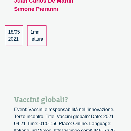
Juan Carlos De Martin
questo
in
Simone Pieranni
Cina
è
già
18/05
1mn
realtà.
2021
lettura
Vaccini globali?
Event: Vaccini e responsabilità nell’innovazione.
Terzo incontro. Title: Vaccini globali? Date: 2021
04 21 Time: 01:01:56 Place: Online. Language:
Italiano. url Vimeo: https://vimeo.com/544617320