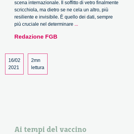
scena internazionale. Il soffitto di vetro finalmente
scricchiola, ma dietro se ne cela un altro, più
resiliente e invisibile. È quello dei dati, sempre
Per
più cruciale nel determinare
...
soli
Redazione FGB
uomini.
Il
maschilismo
dei
16/02
2mn
dati
2021
lettura
dalla
ricerca
scientifica
al
design.
Un
dialogoFGB
Ai tempi del vaccino