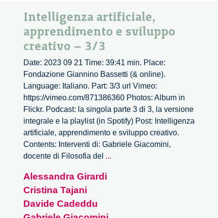
Intelligenza artificiale,
apprendimento e sviluppo
creativo – 3/3
Date: 2023 09 21 Time: 39:41 min. Place:
Fondazione Giannino Bassetti (& online).
Language: Italiano. Part: 3/3 url Vimeo:
https://vimeo.com/871386360 Photos: Album in
Flickr. Podcast: la singola parte 3 di 3, la versione
integrale e la playlist (in Spotify) Post: Intelligenza
artificiale, apprendimento e sviluppo creativo.
Contents: Interventi di: Gabriele Giacomini,
Intelligenza
docente di Filosofia del
...
artificiale,
Alessandra Girardi
apprendimento
Cristina Tajani
e
sviluppo
Davide Cadeddu
creativo
Gabriele Giacomini