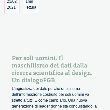
dati
23/02
1mn
dalla
2021
lettura
ricerca
scientifica
al
design
–
2/3
Per soli uomini. Il
maschilismo dei dati dalla
ricerca scientifica al design.
Un dialogoFGB
L’ingiustizia dei dati: perché un sistema
dell’informazione costruito per soli uomini va
stretto a tutti. E come cambiarlo. Una nuova
generazione di leader donne sta conquistando la