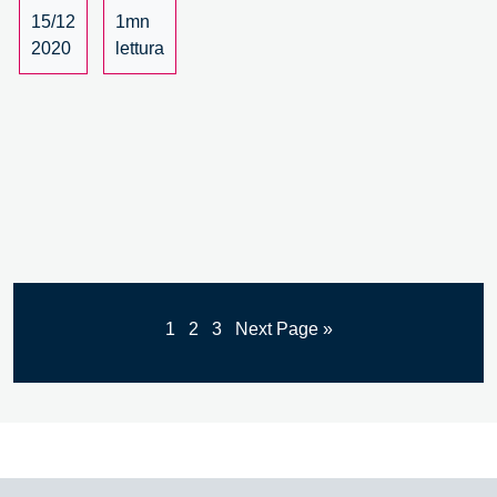
–
15/12
1mn
4/4
2020
lettura
1
2
3
Next Page »