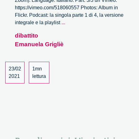
Zoom). Language: Italiano. Part: 3/3 url Vimeo:
https://vimeo.com/518060557 Photos: Album in
Flickr. Podcast: la singola parte 1 di 4, la versione
Per
integrale e la playlist
...
soli
dibattito
uomini.
Emanuela Grigliè
L’ingiustizia
dei
dati
dalla
23/02
1mn
ricerca
2021
lettura
scientifica
al
design
–
3/3