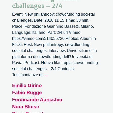
challenges – 2/4
Event: New philantropy: crowdfunding societal
challenges. Date: 2018 11 15 Time: 33 min.
Place: Fondazione Giannino Bassetti, Milano.
Language: Italiano. Part: 2/4 url Vimeo:
https://vimeo.com/314035720 Photos: Album in
Flickr. Post: New philantropy: crowdfunding
societal challenges. Interview: Universitiamo, la
piattaforma di crowdfunding dell’Università di
Pavia. Podcast: Nuova filantropia: crowdfunding
societal challenges – 2/4 Contents:
New
Testimonianze di:
...
philantropy:
Emilio Girino
crowdfunding
Fabio Rugge
societal
challenges
Ferdinando Auricchio
–
Nora Bloise
2/4