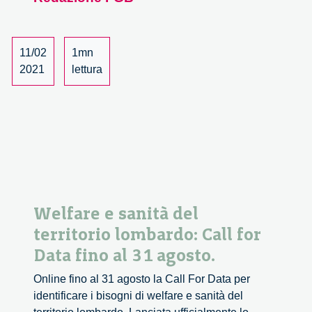
controversa.
Quando
i
ricercatori
11/02
1mn
litigano
2021
lettura
e
la
conoscenza
progredisce.
Welfare e sanità del
territorio lombardo: Call for
Data fino al 31 agosto.
Online fino al 31 agosto la Call For Data per
identificare i bisogni di welfare e sanità del