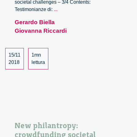
societal challenges – 3/4 Contents:
New
Testimonianze di:
...
philantropy:
Gerardo Biella
crowdfunding
Giovanna Riccardi
societal
challenges
–
3/4
15/11
1mn
2018
lettura
New philantropy:
crowdfunding societal