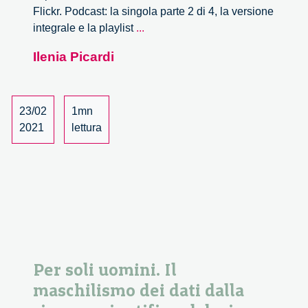
Flickr. Podcast: la singola parte 2 di 4, la versione
Per
integrale e la playlist
...
soli
Ilenia Picardi
uomini.
L’ingiustizia
dei
dati
23/02
1mn
dalla
2021
lettura
ricerca
scientifica
al
design
–
2/3
Per soli uomini. Il
maschilismo dei dati dalla