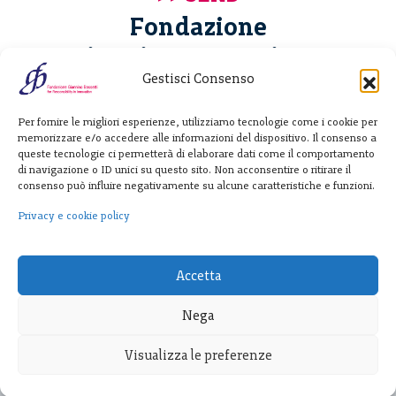
Fondazione
Giannino Bassetti ETS
Gestisci Consenso
Via Michele Barozzi 4
Per fornire le migliori esperienze, utilizziamo tecnologie come i cookie per
20122 Milano - Italia
memorizzare e/o accedere alle informazioni del dispositivo. Il consenso a
T. +39 02 781933
queste tecnologie ci permetterà di elaborare dati come il comportamento
di navigazione o ID unici su questo sito. Non acconsentire o ritirare il
F. + 39 02 76392030
consenso può influire negativamente su alcune caratteristiche e funzioni.
info@fondazionebassetti.org
Privacy e cookie policy
p.i. 12520270153
Accetta
Nega
Visualizza le preferenze
Transparency
|
Privacy e cookie policy