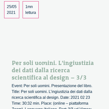
design
25/05
1mn
e
2021
lettura
la
co-
creazione
di
politiche
e
processi
di
Per soli uomini. L’ingiustizia
ricerca
dei dati dalla ricerca
e
innovazione
scientifica al design – 3/3
–
Event: Per soli uomini. Presentazione del libro.
1/2
Title: Per soli uomini. L’ingiustizia dei dati dalla
ricerca scientifica al design. Date: 2021 02 23
Time: 30:32 min. Place: (online – piattaforma