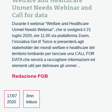
Welfare and Healthcare
Unmet Needs Webinar and
Call for data
Durante il webinar “Welfare and Healthcare
Unmet Needs Webinar”, che si svolgerà il 21
luglio 2020, ore 11.00 via piattaforma Zoom,
l’iniziativa Get it! Twice si presenterà agli
stakeholder dei mondi welfare e healthcare del
territorio lombardo per lanciare una CALL FOR
DATA che servirà a raccogliere informazioni ed
Welfare
elementi utili per delineare gli unmet
...
and
Redazione FGB
Healthcare
Unmet
Needs
Webinar
17/07
3mn
and
2020
lettura
Call