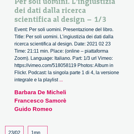
Per soli uomini. L’ingiustizia
dei dati dalla ricerca
scientifica al design – 1/3
Event: Per soli uomini. Presentazione del libro.
Title: Per soli uomini. L’ingiustizia dei dati dalla
ricerca scientifica al design. Date: 2021 02 23
Time: 21:11 min. Place: (online – piattaforma
Zoom). Language: Italiano. Part: 1/3 url Vimeo:
https://vimeo.com/518058119 Photos: Album in
Flickr. Podcast: la singola parte 1 di 4, la versione
Per
integrale e la playlist
...
soli
Barbara De Micheli
uomini.
Francesco Samorè
L’ingiustizia
dei
Guido Romeo
dati
dalla
ricerca
23/02
1mn