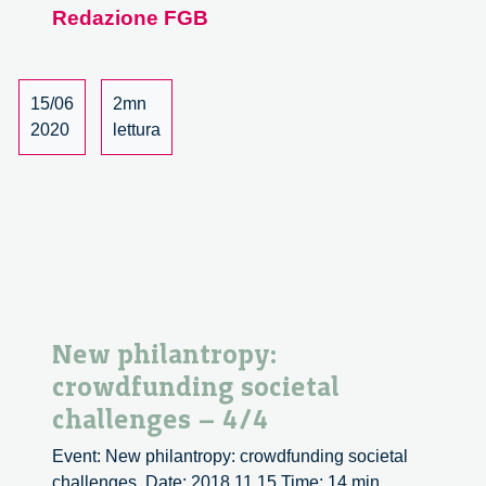
Redazione FGB
Twice,
Call
for
Solution
15/06
2mn
2020
lettura
New philantropy:
crowdfunding societal
challenges – 4/4
Event: New philantropy: crowdfunding societal
challenges. Date: 2018 11 15 Time: 14 min.