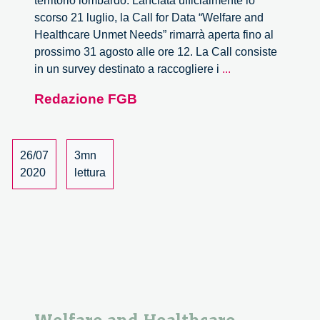
territorio lombardo. Lanciata ufficialmente lo
scorso 21 luglio, la Call for Data “Welfare and
Healthcare Unmet Needs” rimarrà aperta fino al
prossimo 31 agosto alle ore 12. La Call consiste
Welfare
in un survey destinato a raccogliere i
...
e
Redazione FGB
sanità
del
territorio
lombardo:
26/07
3mn
Call
2020
lettura
for
Data
fino
al
31
agosto.