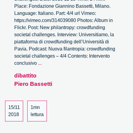
Place: Fondazione Giannino Bassetti, Milano.
Language: Italiano. Part: 4/4 url Vimeo:
https://vimeo.com/314039080 Photos: Album in
Flickr. Post: New philantropy: crowdfunding
societal challenges. Interview: Universitiamo, la
piattaforma di crowdfunding dell’Università di
Pavia. Podcast: Nuova filantropia: crowdfunding
societal challenges – 4/4 Contents: Intervento
New
conclusivo
...
philantropy:
dibattito
crowdfunding
Piero Bassetti
societal
challenges
–
4/4
15/11
1mn
2018
lettura