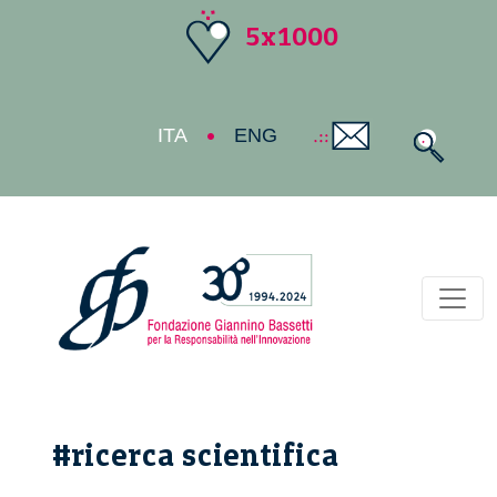
5x1000
ITA
ENG
Toggl
#ricerca scientifica