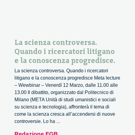
scientifica
al
design.
Un
dialogoFGB
La scienza controversa.
Quando i ricercatori litigano
e la conoscenza progredisce.
La scienza controversa. Quando i ricercatori
litigano e la conoscenza progredisce Meta lecture
– Wewbinar – Venerdì 12 Marzo, dalle 11.00 alle
13.00 Il dibattito, organizzato dal Politecnico di
Milano (META Unità di studi umanistici e sociali
su scienza e tecnologia), affronterà il tema di
come la scienza cresca all’accendersi di nuove
La
controversie. Lo ha
...
scienza
Redazione FGB