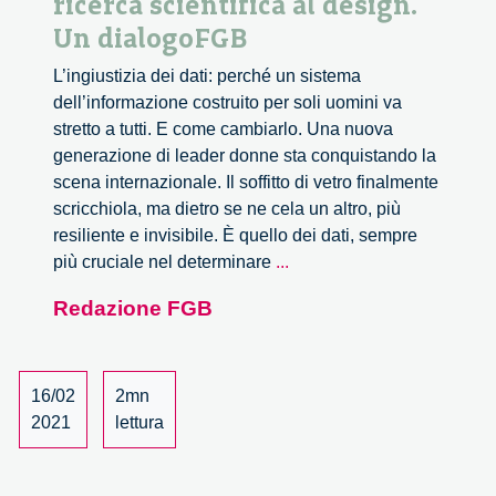
ricerca scientifica al design.
Un dialogoFGB
L’ingiustizia dei dati: perché un sistema
dell’informazione costruito per soli uomini va
stretto a tutti. E come cambiarlo. Una nuova
generazione di leader donne sta conquistando la
scena internazionale. Il soffitto di vetro finalmente
scricchiola, ma dietro se ne cela un altro, più
resiliente e invisibile. È quello dei dati, sempre
Per
più cruciale nel determinare
...
soli
Redazione FGB
uomini.
Il
maschilismo
dei
16/02
2mn
dati
2021
lettura
dalla
ricerca