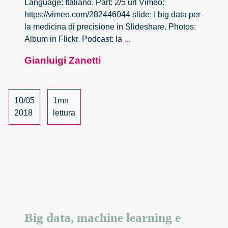
Language: Italiano. Part: 2/5 url Vimeo:
https://vimeo.com/282446044 slide: I big data per
la medicina di precisione in Slideshare. Photos:
Big
Album in Flickr. Podcast: la
...
data,
Gianluigi Zanetti
machine
learning
e
medicina
10/05
1mn
di
2018
lettura
precisione
–
2/5
Big data, machine learning e