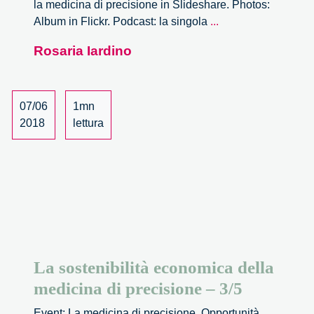
la medicina di precisione in Slideshare. Photos:
La
Album in Flickr. Podcast: la singola
...
sostenibilità
Rosaria Iardino
economica
della
medicina
di
07/06
1mn
precisione
2018
lettura
–
4/5
La sostenibilità economica della
medicina di precisione – 3/5
Event: La medicina di precisione. Opportunità