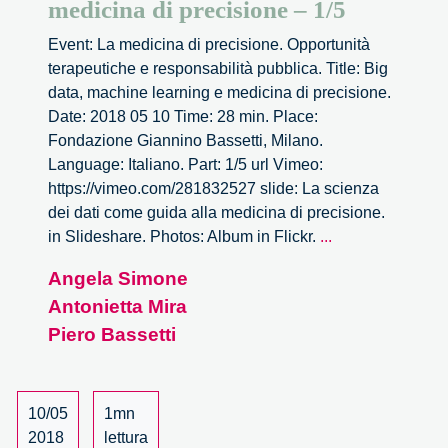
medicina di precisione – 1/5
Event: La medicina di precisione. Opportunità
terapeutiche e responsabilità pubblica. Title: Big
data, machine learning e medicina di precisione.
Date: 2018 05 10 Time: 28 min. Place:
Fondazione Giannino Bassetti, Milano.
Language: Italiano. Part: 1/5 url Vimeo:
https://vimeo.com/281832527 slide: La scienza
dei dati come guida alla medicina di precisione.
Big
in Slideshare. Photos: Album in Flickr.
...
data,
Angela Simone
machine
Antonietta Mira
learning
e
Piero Bassetti
medicina
di
precisione
10/05
1mn
–
2018
lettura