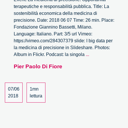
terapeutiche e responsabilità pubblica. Title: La
sostenibilità economica della medicina di
precisione. Date: 2018 06 07 Time: 26 min. Place:
Fondazione Giannino Bassetti, Milano.
Language: Italiano. Part: 3/5 url Vimeo:
https://vimeo.com/284307379 slide: I big data per
la medicina di precisione in Slideshare. Photos:
La
Album in Flickr. Podcast: la singola
...
sostenibilità
Pier Paolo Di Fiore
economica
della
medicina
di
07/06
1mn
precisione
2018
lettura
–
3/5