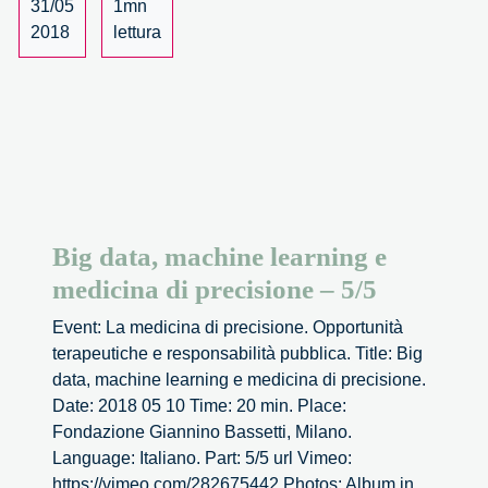
31/05
1mn
futuro
2018
lettura
è
già
presente.
Big data, machine learning e
medicina di precisione – 5/5
Event: La medicina di precisione. Opportunità
terapeutiche e responsabilità pubblica. Title: Big
data, machine learning e medicina di precisione.
Date: 2018 05 10 Time: 20 min. Place:
Fondazione Giannino Bassetti, Milano.
Language: Italiano. Part: 5/5 url Vimeo:
https://vimeo.com/282675442 Photos: Album in