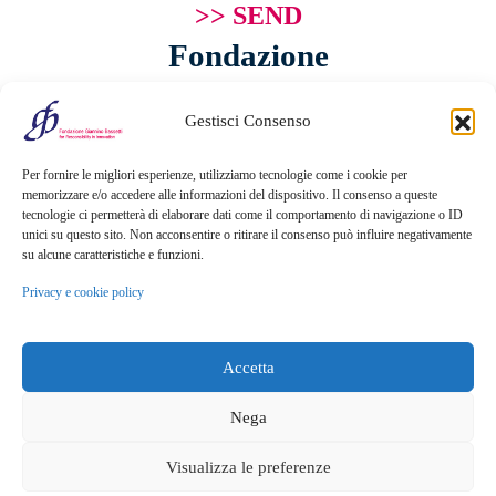
Fondazione
Giannino Bassetti ETS
Gestisci Consenso
Via Michele Barozzi 4
Per fornire le migliori esperienze, utilizziamo tecnologie come i cookie per
20122 Milano - Italia
memorizzare e/o accedere alle informazioni del dispositivo. Il consenso a queste
T. +39 02 781933
tecnologie ci permetterà di elaborare dati come il comportamento di navigazione o ID
unici su questo sito. Non acconsentire o ritirare il consenso può influire negativamente
F. + 39 02 76392030
su alcune caratteristiche e funzioni.
info@fondazionebassetti.org
Privacy e cookie policy
p.i. 12520270153
Accetta
Nega
Visualizza le preferenze
Transparency
|
Privacy e cookie policy