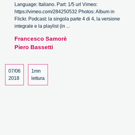
Language: Italiano. Part: 1/5 url Vimeo:
https://vimeo.com/284250532 Photos: Album in
Flickr. Podcast: la singola parte 4 di 4, la versione
La
integrale e la playlist (in
...
sostenibilità
Francesco Samorè
economica
Piero Bassetti
della
medicina
di
precisione
07/06
1mn
–
2018
lettura
1/5