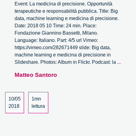
Event: La medicina di precisione. Opportunità
terapeutiche e responsabilità pubblica. Title: Big
data, machine learning e medicina di precisione.
Date: 2018 05 10 Time: 24 min. Place:
Fondazione Giannino Bassetti, Milano.
Language: Italiano. Part: 4/5 url Vimeo:
https://vimeo.com/282671449 slide: Big data,
machine learning e medicina di precisione in
Big
Slideshare. Photos: Album in Flickr. Podcast: la
...
data,
Matteo Santoro
machi
learnin
e
medici
10/05
1mn
di
2018
lettura
precis
–
4/5