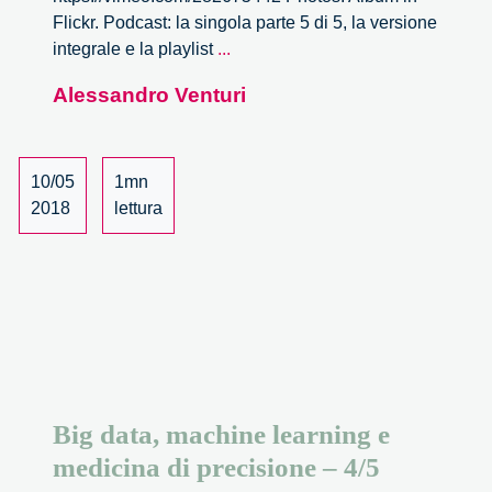
Flickr. Podcast: la singola parte 5 di 5, la versione
Big
integrale e la playlist
...
data,
Alessandro Venturi
machine
learning
e
medicina
10/05
1mn
di
2018
lettura
precisione
–
5/5
Big data, machine learning e
medicina di precisione – 4/5