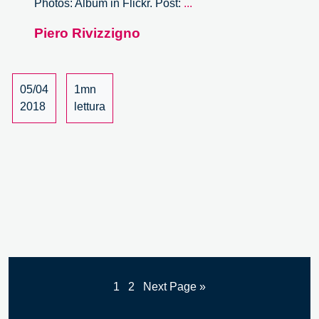
Il
Photos: Album in Flickr. Post:
...
nuovo
Piero Rivizzigno
ruolo
dei
pazienti
nella
05/04
1mn
medicina
2018
lettura
di
precisione
–
5/5
1
2
Next Page »