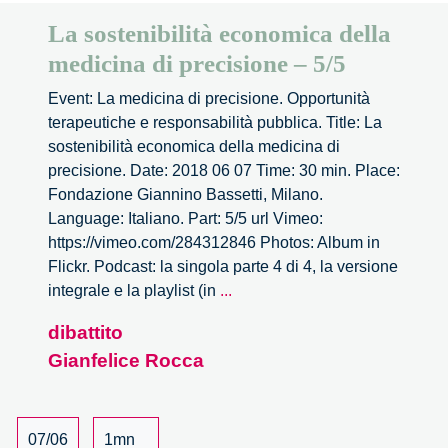
La sostenibilità economica della
medicina di precisione – 5/5
Event: La medicina di precisione. Opportunità
terapeutiche e responsabilità pubblica. Title: La
sostenibilità economica della medicina di
precisione. Date: 2018 06 07 Time: 30 min. Place:
Fondazione Giannino Bassetti, Milano.
Language: Italiano. Part: 5/5 url Vimeo:
https://vimeo.com/284312846 Photos: Album in
Flickr. Podcast: la singola parte 4 di 4, la versione
La
integrale e la playlist (in
...
sostenibilità
dibattito
economica
Gianfelice Rocca
della
medicina
di
precisione
07/06
1mn