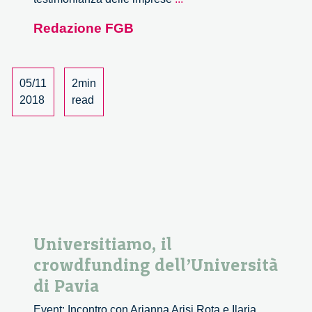
oltre
Redazione FGB
l’esperienza
di
‘Ecosistema
Innovazione
05/11
2min
Lecco’
2018
read
Universitiamo, il
crowdfunding dell’Università
di Pavia
Event: Incontro con Arianna Arisi Rota e Ilaria