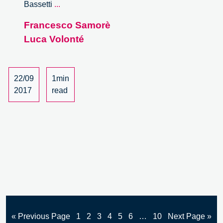
Scuola
Bassetti
...
e
Francesco Samorè
Impresa
Luca Volonté
si
incontrano
–
3/3
22/09
1min
2017
read
« Previous Page
1
2
3
4
5
6
…
10
Next Page »