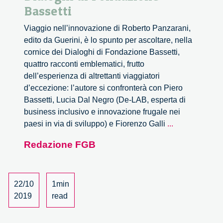
Bassetti
Viaggio nell’innovazione di Roberto Panzarani,
edito da Guerini, è lo spunto per ascoltare, nella
cornice dei Dialoghi di Fondazione Bassetti,
quattro racconti emblematici, frutto
dell’esperienza di altrettanti viaggiatori
d’eccezione: l’autore si confronterà con Piero
Bassetti, Lucia Dal Negro (De-LAB, esperta di
business inclusivo e innovazione frugale nei
Viaggi
paesi in via di sviluppo) e Fiorenzo Galli
...
nell’innovazi
Redazione FGB
per
i
Dialoghi
di
22/10
1min
Fondazione
2019
read
Bassetti