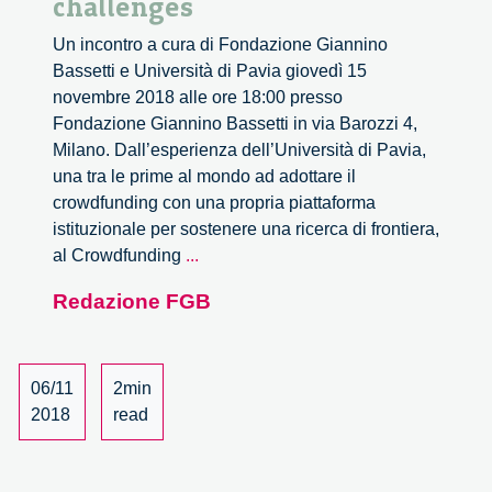
challenges
Un incontro a cura di Fondazione Giannino
Bassetti e Università di Pavia giovedì 15
novembre 2018 alle ore 18:00 presso
Fondazione Giannino Bassetti in via Barozzi 4,
Milano. Dall’esperienza dell’Università di Pavia,
una tra le prime al mondo ad adottare il
crowdfunding con una propria piattaforma
istituzionale per sostenere una ricerca di frontiera,
New
al Crowdfunding
...
philantropy:
Redazione FGB
crowdfunding
societal
challenges
06/11
2min
2018
read