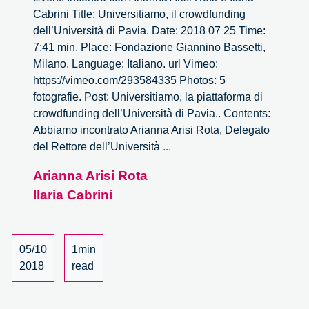
Cabrini Title: Universitiamo, il crowdfunding
dell’Università di Pavia. Date: 2018 07 25 Time:
7:41 min. Place: Fondazione Giannino Bassetti,
Milano. Language: Italiano. url Vimeo:
https://vimeo.com/293584335 Photos: 5
fotografie. Post: Universitiamo, la piattaforma di
crowdfunding dell’Università di Pavia.. Contents:
Abbiamo incontrato Arianna Arisi Rota, Delegato
Universitiamo,
del Rettore dell’Università
...
il
Arianna Arisi Rota
crowdfunding
Ilaria Cabrini
dell’Università
di
Pavia
05/10
1min
2018
read