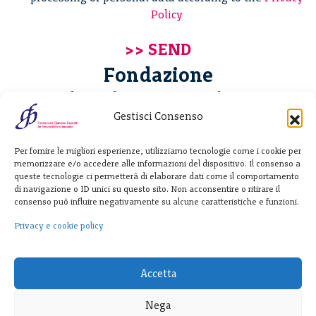
Policy
Fondazione
Giannino Bassetti ETS
Gestisci Consenso
Via Michele Barozzi 4
Per fornire le migliori esperienze, utilizziamo tecnologie come i cookie per
20122 Milano - Italia
memorizzare e/o accedere alle informazioni del dispositivo. Il consenso a
T. +39 02 781933
queste tecnologie ci permetterà di elaborare dati come il comportamento
di navigazione o ID unici su questo sito. Non acconsentire o ritirare il
F. + 39 02 76392030
consenso può influire negativamente su alcune caratteristiche e funzioni.
info@fondazionebassetti.org
Privacy e cookie policy
p.i. 12520270153
Accetta
Nega