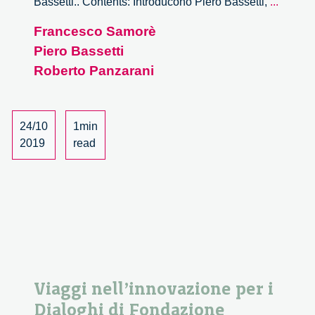
Viaggi
Bassetti.. Contents: Introducono Piero Bassetti,
...
nell’in
Francesco Samorè
–
Piero Bassetti
1/4
Roberto Panzarani
24/10
1min
2019
read
Viaggi nell’innovazione per i
Dialoghi di Fondazione