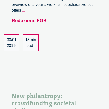
overview of a year’s work, is not exhaustive but
An
offers
...
overview
Redazione FGB
of
2018
30/01
13min
2019
read
New philantropy:
crowdfunding societal