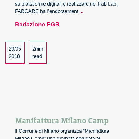
su piattaforme digitali e realizzare nei Fab Lab.
Open
FABCARE ha l’endorsement
...
Call
Redazione FGB
for
Ideas:
FABCARE.
Design
29/05
2min
Anything,
2018
read
Make
Anywhere,
Care
Anyone?
Manifattura Milano Camp
Il Comune di Milano organizza “Manifattura
Milano Camp” una giornata dedicata ai