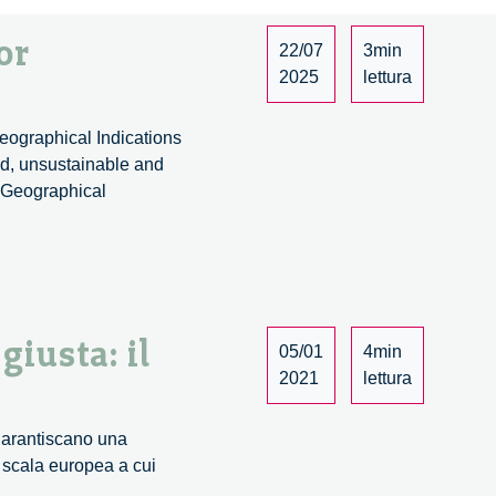
or
22/07
3min
2025
lettura
Geographical Indications
zed, unsustainable and
f Geographical
giusta: il
05/01
4min
2021
lettura
 garantiscano una
u scala europea a cui