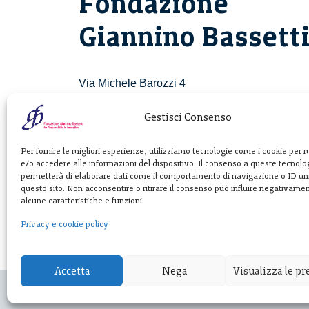
Fondazione
Giannino Bassett
Via Michele Barozzi 4
20122 Milano - Italia
T. +39 02 781933
Gestisci Consenso
F. + 39 02 76392030
Per fornire le migliori esperienze, utilizziamo tecnologie come i cookie per
e/o accedere alle informazioni del dispositivo. Il consenso a queste tecnolog
info@fondazionebassetti.org
permetterà di elaborare dati come il comportamento di navigazione o ID uni
questo sito. Non acconsentire o ritirare il consenso può influire negativame
p.i. 12520270153
alcune caratteristiche e funzioni.
Privacy e cookie policy
Accetta
Nega
Visualizza le p