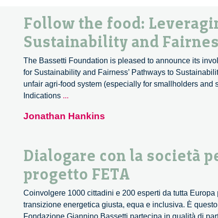
Follow the food: Leveragi
Sustainability and Fairne
The Bassetti Foundation is pleased to announce its invol
for Sustainability and Fairness’ Pathways to Sustainabili
unfair agri-food system (especially for smallholders and
Follow
Indications
...
the
Jonathan Hankins
food:
Leveraging
Geographical
Dialogare con la società p
Indications
for
progetto FETA
Sustainability
and
Coinvolgere 1000 cittadini e 200 esperti da tutta Europa
Fairness
transizione energetica giusta, equa e inclusiva. È questo 
Fondazione Giannino Bassetti partecipa in qualità di part