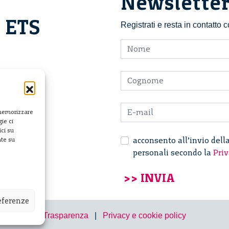
Newslette
i ETS
Registrati e resta in contatto
 memorizzare
ie ci
ci su
acconsento all’invio dell
nte su
personali secondo la
Priv
referenze
Trasparenza
|
Privacy e cookie policy