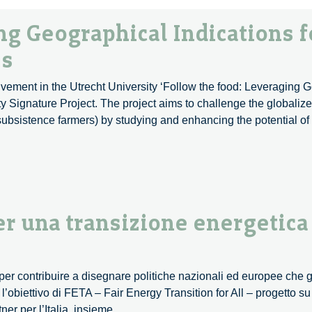
ng Geographical Indications f
ss
vement in the Utrecht University ‘Follow the food: Leveraging 
ty Signature Project. The project aims to challenge the globali
 subsistence farmers) by studying and enhancing the potential o
er una transizione energetica 
 per contribuire a disegnare politiche nazionali ed europee che
l’obiettivo di FETA – Fair Energy Transition for All – progetto s
Dialogare
ner per l’Italia, insieme
...