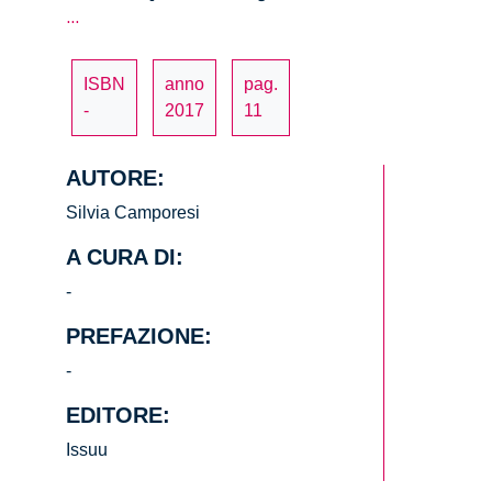
La
…
fiducia
nei
ISBN
anno
pag.
saperi
-
2017
11
esperti
di
tecnoscienza.
AUTORE:
Silvia Camporesi
A CURA DI:
-
PREFAZIONE:
-
EDITORE:
Issuu