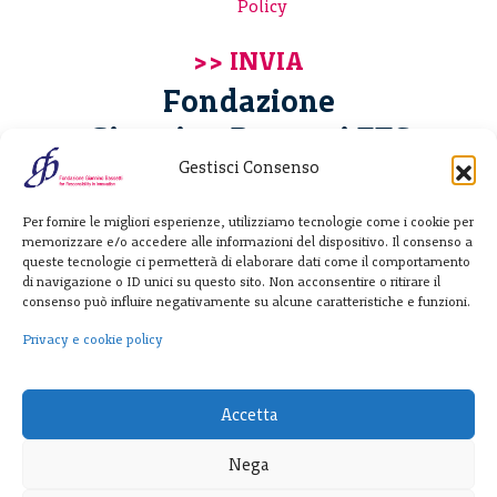
Policy
Fondazione
Giannino Bassetti ETS
Gestisci Consenso
Via Michele Barozzi 4
Per fornire le migliori esperienze, utilizziamo tecnologie come i cookie per
20122 Milano - Italia
memorizzare e/o accedere alle informazioni del dispositivo. Il consenso a
T. +39 02 781933
queste tecnologie ci permetterà di elaborare dati come il comportamento
di navigazione o ID unici su questo sito. Non acconsentire o ritirare il
F. + 39 02 76392030
consenso può influire negativamente su alcune caratteristiche e funzioni.
info@fondazionebassetti.org
Privacy e cookie policy
p.i. 12520270153
Accetta
Nega