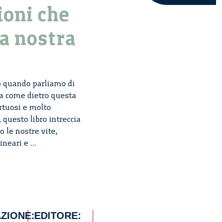
ioni che
a nostra
mo quando parliamo di
a come dietro questa
ortuosi e molto
 questo libro intreccia
 le nostre vite,
Per
lineari e
…
un
pugno
di
idee.
Storie
di
ZIONE:
EDITORE: