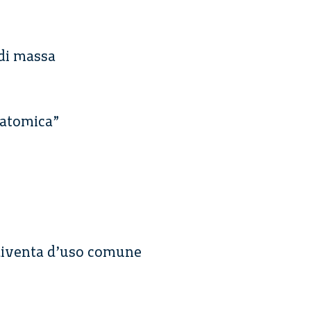
 di massa
 atomica”
a diventa d’uso comune