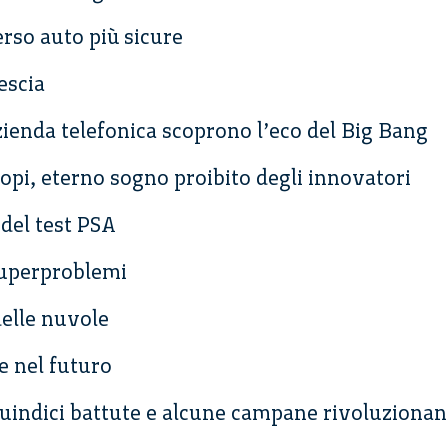
erso auto più sicure
escia
azienda telefonica scoprono l’eco del Big Bang
topi, eterno sogno proibito degli innovatori
 del test PSA
superproblemi
delle nuvole
e nel futuro
uindici battute e alcune campane rivoluzionano