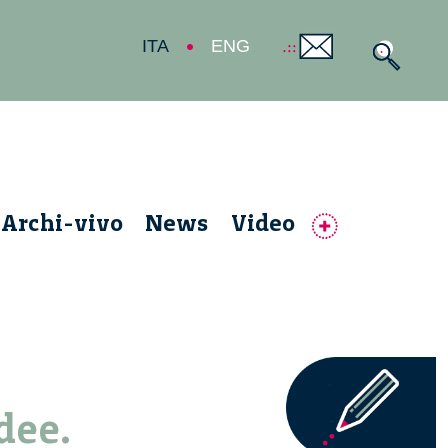
ITA
ENG
Archi-vivo
News
Video
dee.