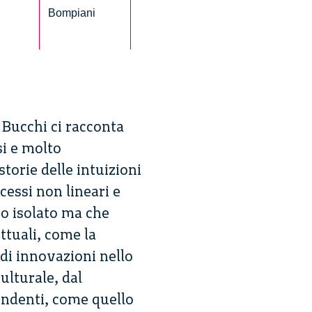
innovazioni
Bompiani
che
hanno
cambiato
la
nostra
vita
Bucchi ci racconta
si e molto
storie delle intuizioni
cessi non lineari e
io isolato ma che
ttuali, come la
di innovazioni nello
ulturale, dal
endenti, come quello