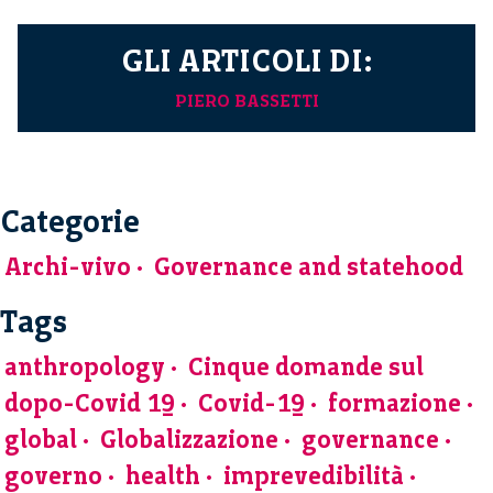
GLI ARTICOLI DI:
PIERO BASSETTI
Categorie
Archi-vivo
Governance and statehood
Tags
anthropology
Cinque domande sul
dopo-Covid 19
Covid-19
formazione
global
Globalizzazione
governance
governo
health
imprevedibilità