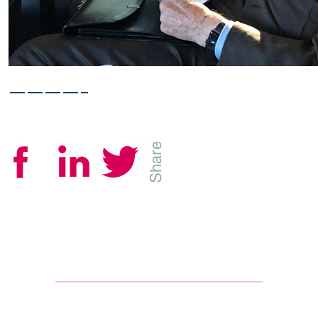
————–