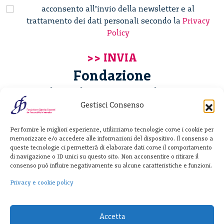
acconsento all’invio della newsletter e al
trattamento dei dati personali secondo la
Privacy
Policy
Fondazione
Giannino Bassetti ETS
Gestisci Consenso
Via Michele Barozzi 4
Per fornire le migliori esperienze, utilizziamo tecnologie come i cookie per
20122 Milano - Italia
memorizzare e/o accedere alle informazioni del dispositivo. Il consenso a
T. +39 02 781933
queste tecnologie ci permetterà di elaborare dati come il comportamento
di navigazione o ID unici su questo sito. Non acconsentire o ritirare il
F. + 39 02 76392030
consenso può influire negativamente su alcune caratteristiche e funzioni.
info@fondazionebassetti.org
Privacy e cookie policy
p.i. 12520270153
Accetta