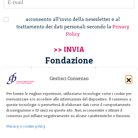
acconsento all’invio della newsletter e al
trattamento dei dati personali secondo la
Privacy
Policy
Fondazione
Giannino Bassetti ETS
Gestisci Consenso
Via Michele Barozzi 4
Per fornire le migliori esperienze, utilizziamo tecnologie come i cookie per
20122 Milano - Italia
memorizzare e/o accedere alle informazioni del dispositivo. Il consenso a
T. +39 02 781933
queste tecnologie ci permetterà di elaborare dati come il comportamento
di navigazione o ID unici su questo sito. Non acconsentire o ritirare il
F. + 39 02 76392030
consenso può influire negativamente su alcune caratteristiche e funzioni.
info@fondazionebassetti.org
Privacy e cookie policy