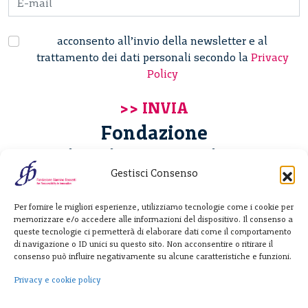
acconsento all’invio della newsletter e al
trattamento dei dati personali secondo la
Privacy
Policy
Fondazione
Giannino Bassetti ETS
Gestisci Consenso
Via Michele Barozzi 4
Per fornire le migliori esperienze, utilizziamo tecnologie come i cookie per
20122 Milano - Italia
memorizzare e/o accedere alle informazioni del dispositivo. Il consenso a
T. +39 02 781933
queste tecnologie ci permetterà di elaborare dati come il comportamento
di navigazione o ID unici su questo sito. Non acconsentire o ritirare il
F. + 39 02 76392030
consenso può influire negativamente su alcune caratteristiche e funzioni.
info@fondazionebassetti.org
Privacy e cookie policy