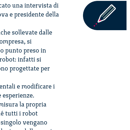
cato una intervista di
va e presidente della
iche sollevate dalle
 compresa, si
mo punto preso in
obot: infatti si
ono progettate per
entali e modificare i
e esperienze.
misura la propria
 tutti i robot
ni singolo vengano