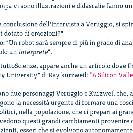
ampa vi sono illustrazioni e didascalie fanno u
 conclusione dell’intervista a Veruggio, si sp
t dotato di emozioni?”
o: “Un robot sarà sempre di più in grado di ana
solo un
interprete
“.
i tuttoScienze, appare anche un articolo dove F
ty University” di Ray kurzweil: “
A Silicon Valle
ntano due personaggi Veruggio e Kurzweil che,
lgono la necessità urgente di formare una cosc
 politici, nella popolazione, che ci prepari ai gr
vedono questi grandi cambiamenti provenire da
zienti, esseri che si evolvono autonomamente