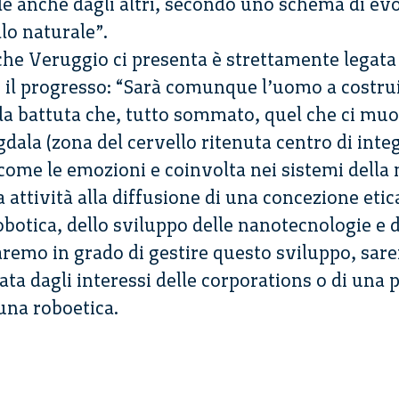
le anche dagli altri, secondo uno schema di evo
lo naturale”.
che Veruggio ci presenta è strettamente legata 
re il progresso: “Sarà comunque l’uomo a costrui
la battuta che, tutto sommato, quel che ci muo
dala (zona del cervello ritenuta centro di inte
 come le emozioni e coinvolta nei sistemi dell
 attività alla diffusione di una concezione etica
obotica, dello sviluppo delle nanotecnologie e d
aremo in grado di gestire questo sviluppo, sar
ta dagli interessi delle corporations o di una p
 una roboetica.