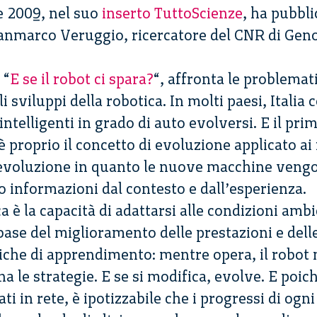
e 2009, nel suo
inserto TuttoScienze
, ha pubbli
nmarco Veruggio, ricercatore del CNR di Geno
 “
E se il robot ci spara?
“, affronta le problemat
li sviluppi della robotica. In molti paesi, Italia
telligenti in grado di auto evolversi. E il pri
 è proprio il concetto di evoluzione applicato ai r
 evoluzione in quanto le nuove macchine veng
 informazioni dal contesto e dall’esperienza.
a è la capacità di adattarsi alle condizioni ambi
ase del miglioramento delle prestazioni e dell
niche di apprendimento: mentre opera, il robot 
 le strategie. E se si modifica, evolve. E poiché
ti in rete, è ipotizzabile che i progressi di og