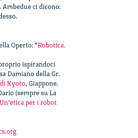
e. Ambedue ci dicono:
desso.
ella Operto: “
Robotica.
roprio ispirandoci
sa Damiano della Gr.
di Kyoto
, Giappone.
 Dario (sempre su La
Un’etica per i robot
cs.org