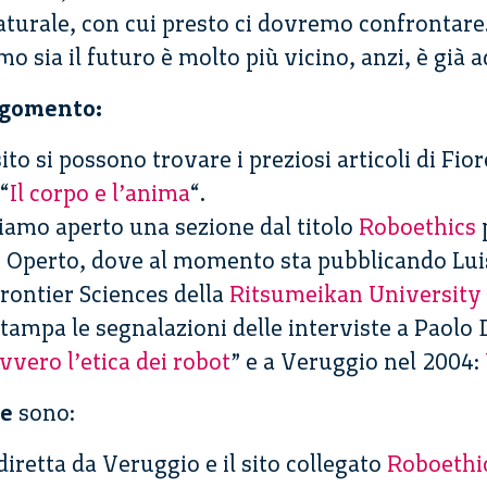
naturale, con cui presto ci dovremo confrontar
 sia il futuro è molto più vicino, anzi, è già a
rgomento:
ito si possono trovare i preziosi articoli di Fior
 “
Il corpo e l’anima
“.
amo aperto una sezione dal titolo
Roboethics
p
 e Operto, dove al momento sta pubblicando Lui
rontier Sciences della
Ritsumeikan University 
tampa le segnalazioni delle interviste a Paolo
vvero l’etica dei robot
” e a Veruggio nel 2004:
re
sono:
diretta da Veruggio e il sito collegato
Roboethi