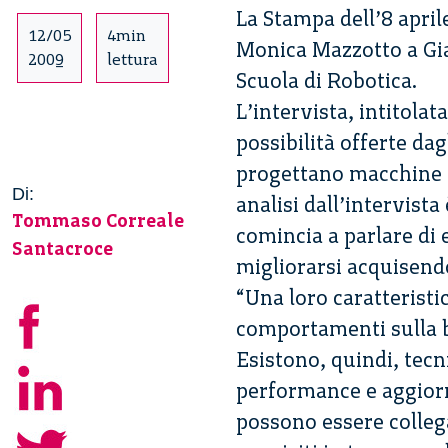
La Stampa dell’8 april
12/05
4min
Monica Mazzotto a Gia
2009
lettura
Scuola di Robotica.
L’intervista, intitolata
possibilità offerte dag
progettano macchine in
Di:
analisi dall’intervista
Tommaso Correale
comincia a parlare di
Santacroce
migliorarsi acquisendo
“Una loro caratteristic
comportamenti sulla b
Esistono, quindi, tec
performance e aggiorna
possono essere collega