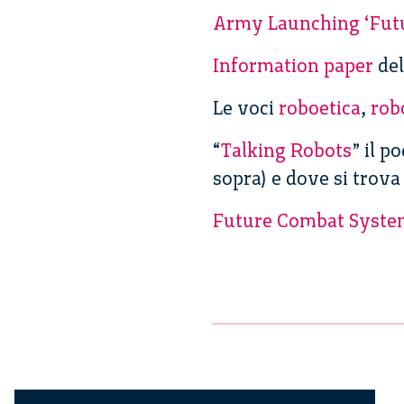
Army Launching ‘Futu
Information paper
de
Le voci
roboetica
,
rob
“
Talking Robots
” il p
sopra) e dove si trova
Future Combat Syste