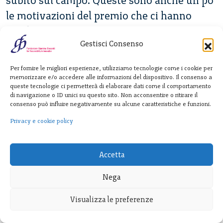
subito sul campo. Queste sono anche un po’
le motivazioni del premio che ci hanno
attribuito recentemente: ci riconoscono
Gestisci Consenso
una
leadership
tra le ricerche innovative,
ma anche di aver condiviso con gli altri i
Per fornire le migliori esperienze, utilizziamo tecnologie come i cookie per
risultati delle nostre ricerche, di avere
memorizzare e/o accedere alle informazioni del dispositivo. Il consenso a
queste tecnologie ci permetterà di elaborare dati come il comportamento
offerto la possibilità di venire da noi a
di navigazione o ID unici su questo sito. Non acconsentire o ritirare il
consenso può influire negativamente su alcune caratteristiche e funzioni.
vedere che cosa stavamo facendo.
Privacy e cookie policy
GL:
Noi abbiamo avuto sempre un
atteggiamento di grande trasparenza; molti
Accetta
sono venuti da noi nel corso degli anni, non
abbiamo mai tentato la strada di tenere
Nega
segrete le nostre tecniche…
Visualizza le preferenze
CG:
E quando abbiamo pensato di