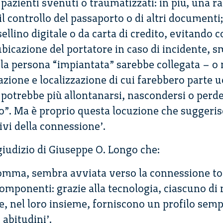
pazienti svenuti o traumatizzati: in più, una ra
il controllo del passaporto o di altri documenti
llino digitale o da carta di credito, evitando co
ubicazione del portatore in caso di incidente, 
a persona “impiantata” sarebbe collegata – o m
zione e localizzazione di cui farebbero parte u
potrebbe più allontanarsi, nascondersi o perde
o”. Ma è proprio questa locuzione che suggerisc
vi della connessione’.
giudizio di Giuseppe O. Longo che:
somma, sembra avviata verso la connessione tot
omponenti: grazie alla tecnologia, ciascuno di 
e, nel loro insieme, forniscono un profilo sempr
abitudini’.