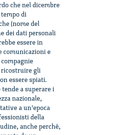
ordo che nel dicembre
l tempo di
iche (nome del
ne dei dati personali
rebbe essere in
lle comunicazioni e
ne compagnie
ricostruire gli
non essere spiati.
tende a superare i
rezza nazionale,
ntative a un’epoca
essionisti della
tudine, anche perché,