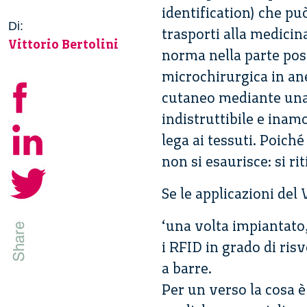
identification) che può
Di:
trasporti alla medicina
Vittorio Bertolini
norma nella parte post
microchirurgica in an
cutaneo mediante una s
indistruttibile e inam
lega ai tessuti. Poich
non si esaurisce: si ri
Se le applicazioni del 
‘una volta impiantato,
i RFID in grado di ris
a barre.
Per un verso la cosa è