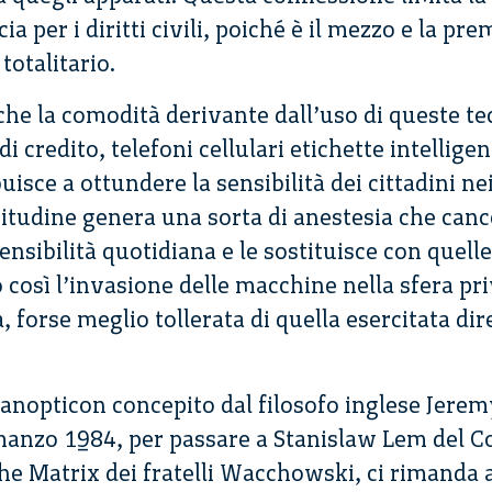
a per i diritti civili, poiché è il mezzo e la pr
totalitario.
 che la comodità derivante dall’uso di queste te
 credito, telefoni cellulari etichette intelligen
isce a ottundere la sensibilità dei cittadini ne
bitudine genera una sorta di anestesia che cance
sensibilità quotidiana e le sostituisce con quell
o così l’invasione delle macchine nella sfera pr
, forse meglio tollerata di quella esercitata di
l Panopticon concepito dal filosofo inglese Jer
manzo 1984, per passare a Stanislaw Lem del C
The Matrix dei fratelli Wacchowski, ci rimanda 