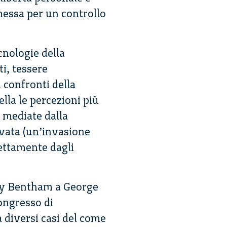
emessa per un controllo
cnologie della
ti, tessere
i confronti della
lla le percezioni più
e mediate dalla
ivata (un’invasione
rettamente dagli
emy Bentham a George
ongresso di
a diversi casi del come