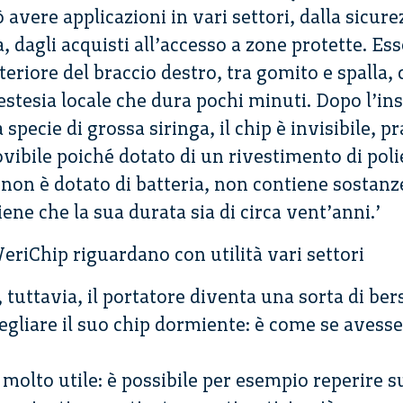
 avere applicazioni in vari settori, dalla sicure
, dagli acquisti all’accesso a zone protette. Ess
eriore del braccio destro, tra gomito e spalla
estesia locale che dura pochi minuti. Dopo l’in
pecie di grossa siringa, il chip è invisibile, 
ovibile poiché dotato di un rivestimento di polie
é non è dotato di batteria, non contiene sosta
tiene che la sua durata sia di circa vent’anni.’
VeriChip riguardano con utilità vari settori
 tuttavia, il portatore diventa una sorta di ber
vegliare il suo chip dormiente: è come se avesse
 molto utile: è possibile per esempio reperire s