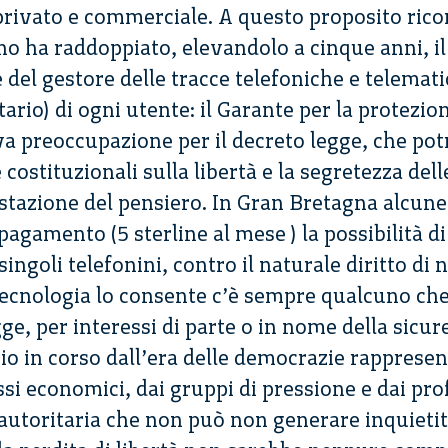
privato e commerciale. A questo proposito ric
no ha raddoppiato, elevandolo a cinque anni, i
 del gestore delle tracce telefoniche e telemat
ario) di ogni utente: il Garante per la protezio
va preoccupazione per il decreto legge, che pot
 costituzionali sulla libertà e la segretezza de
festazione del pensiero. In Gran Bretagna alcu
agamento (5 sterline al mese ) la possibilità di 
singoli telefonini, contro il naturale diritto di 
cnologia lo consente c’è sempre qualcuno che 
gge, per interessi di parte o in nome della sicu
io in corso dall’era delle democrazie rapprese
si economici, dai gruppi di pressione e dai prof
a autoritaria che non può non generare inquieti