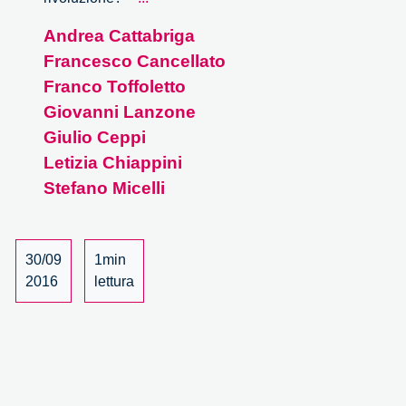
accusa:
Andrea Cattabriga
la
Francesco Cancellato
stampante
3D.
Franco Toffoletto
Nuovo
Giovanni Lanzone
giocattolo
Giulio Ceppi
o
Letizia Chiappini
rivoluzione?
Stefano Micelli
30/09
1min
2016
lettura