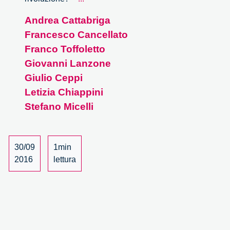
accusa:
Andrea Cattabriga
la
Francesco Cancellato
stampante
3D.
Franco Toffoletto
Nuovo
Giovanni Lanzone
giocattolo
Giulio Ceppi
o
Letizia Chiappini
rivoluzione?
Stefano Micelli
30/09
1min
2016
lettura