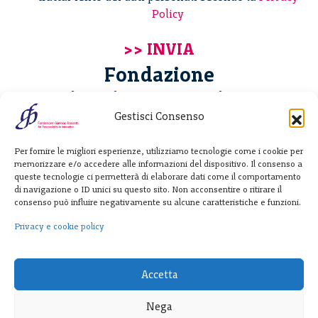
Policy
Fondazione
Giannino Bassetti ETS
Gestisci Consenso
Via Michele Barozzi 4
Per fornire le migliori esperienze, utilizziamo tecnologie come i cookie per
20122 Milano - Italia
memorizzare e/o accedere alle informazioni del dispositivo. Il consenso a
T. +39 02 781933
queste tecnologie ci permetterà di elaborare dati come il comportamento
di navigazione o ID unici su questo sito. Non acconsentire o ritirare il
F. + 39 02 76392030
consenso può influire negativamente su alcune caratteristiche e funzioni.
info@fondazionebassetti.org
Privacy e cookie policy
p.i. 12520270153
Accetta
Nega