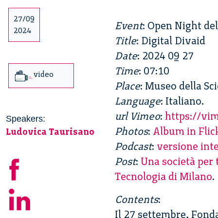
27/09
Event
: Open Night de
2024
Title
: Digital Divaid
Date
: 2024 09 27
Time
: 07:10
video
Place
: Museo della Sc
Language
: Italiano.
url Vimeo
:
https://v
Speakers:
Photos
:
Album in Flic
Ludovica Taurisano
Podcast
:
versione int
Post
:
Una società per 
Tecnologia di Milano
.
Contents
:
Il 27 settembre, Fond