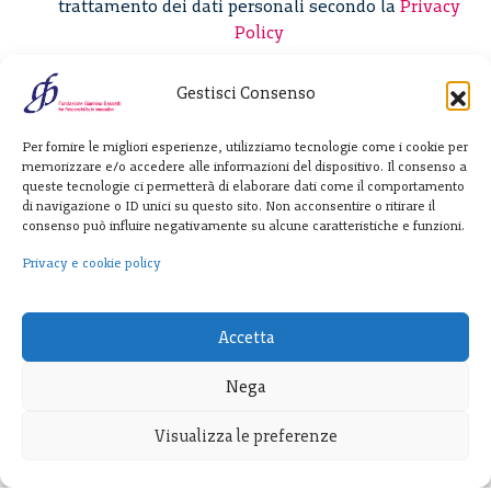
trattamento dei dati personali secondo la
Privacy
Policy
Gestisci Consenso
Fondazione
Per fornire le migliori esperienze, utilizziamo tecnologie come i cookie per
Giannino Bassetti ETS
memorizzare e/o accedere alle informazioni del dispositivo. Il consenso a
queste tecnologie ci permetterà di elaborare dati come il comportamento
di navigazione o ID unici su questo sito. Non acconsentire o ritirare il
consenso può influire negativamente su alcune caratteristiche e funzioni.
Via Michele Barozzi 4
20122 Milano - Italia
Privacy e cookie policy
T. +39 02 781933
F. + 39 02 76392030
Accetta
info@fondazionebassetti.org
Nega
p.i. 12520270153
Visualizza le preferenze