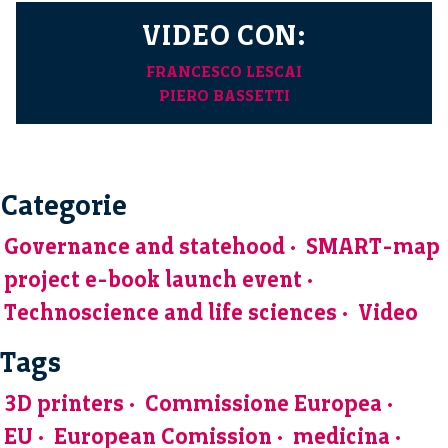
VIDEO CON:
FRANCESCO LESCAI
PIERO BASSETTI
Categorie
Governance and statehood
SMART-map
project e-book launch event
Technoscience and life sciences
Video
Tags
3D printers
Commissione Europea
EU
European Comission
medicina