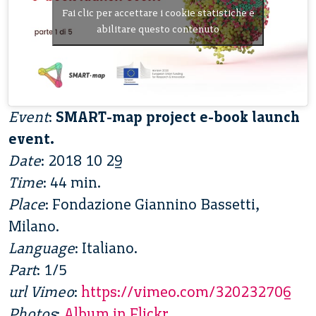
Fai clic per accettare i cookie statistiche e
abilitare questo contenuto
Event
:
SMART-map project e-book launch
event.
Date
: 2018 10 29
Time
: 44 min.
Place
: Fondazione Giannino Bassetti,
Milano.
Language
: Italiano.
Part
: 1/5
url Vimeo
:
https://vimeo.com/320232706
Photos
:
Album in Flickr
.