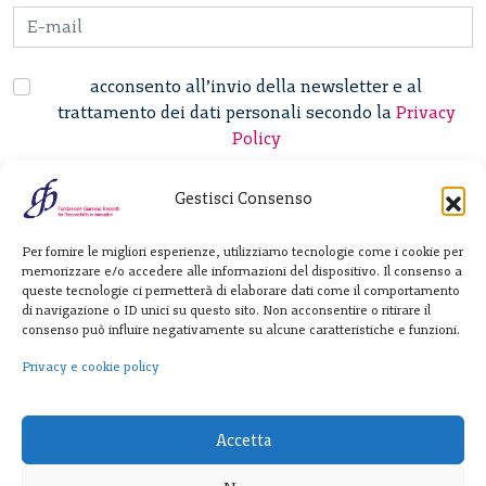
acconsento all’invio della newsletter e al
trattamento dei dati personali secondo la
Privacy
Policy
Gestisci Consenso
Fondazione
Per fornire le migliori esperienze, utilizziamo tecnologie come i cookie per
Giannino Bassetti ETS
memorizzare e/o accedere alle informazioni del dispositivo. Il consenso a
queste tecnologie ci permetterà di elaborare dati come il comportamento
di navigazione o ID unici su questo sito. Non acconsentire o ritirare il
consenso può influire negativamente su alcune caratteristiche e funzioni.
Via Michele Barozzi 4
20122 Milano - Italia
Privacy e cookie policy
T. +39 02 781933
F. + 39 02 76392030
Accetta
info@fondazionebassetti.org