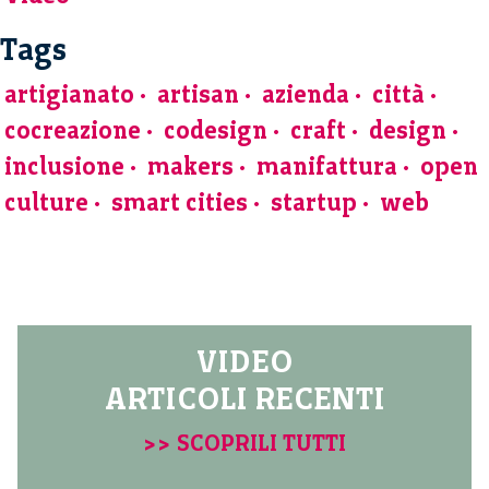
Tags
artigianato
artisan
azienda
città
cocreazione
codesign
craft
design
inclusione
makers
manifattura
open
culture
smart cities
startup
web
VIDEO
ARTICOLI RECENTI
>> SCOPRILI TUTTI