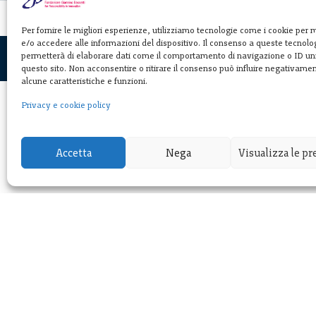
Per fornire le migliori esperienze, utilizziamo tecnologie come i cookie per
e/o accedere alle informazioni del dispositivo. Il consenso a queste tecnolog
permetterà di elaborare dati come il comportamento di navigazione o ID uni
questo sito. Non acconsentire o ritirare il consenso può influire negativame
alcune caratteristiche e funzioni.
Privacy e cookie policy
Fondazione
Giannino Bassett
Accetta
Nega
Visualizza le p
Via Michele Barozzi 4
20122 Milano - Italia
T. +39 02 781933
F. + 39 02 76392030
info@fondazionebassetti.org