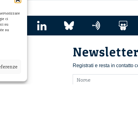
 memorizzare
ie ci
ci su
nte su
Newslette
i ETS
Registrati e resta in contatto
referenze
acconsento all’invio dell