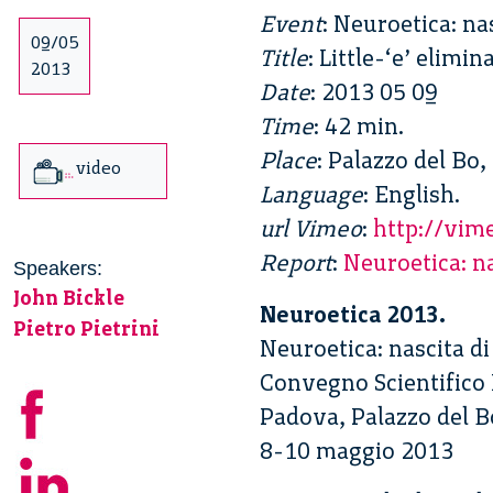
Event
: Neuroetica: nas
09/05
Title
: Little-‘e’ elimi
2013
Date
: 2013 05 09
Time
: 42 min.
Place
: Palazzo del Bo,
video
Language
: English.
url Vimeo
:
http://vi
Report
:
Neuroetica: na
Speakers:
John Bickle
Neuroetica 2013.
Pietro Pietrini
Neuroetica: nascita di 
Convegno Scientifico 
Padova, Palazzo del B
8-10 maggio 2013