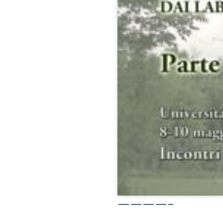
————–