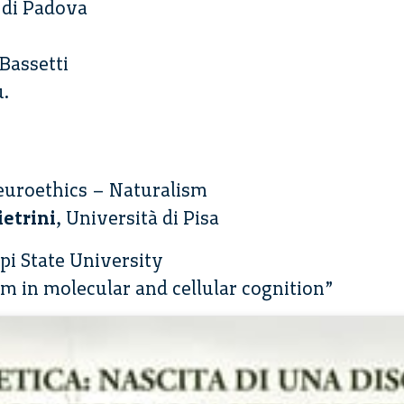
i di Padova
Bassetti
.
euroethics – Naturalism
ietrini
, Università di Pisa
ppi State University
ism in molecular and cellular cognition”