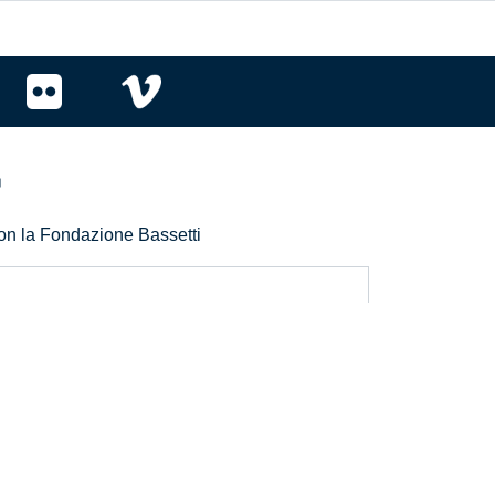
r
 con la Fondazione Bassetti
a newsletter e al trattamento dei dati