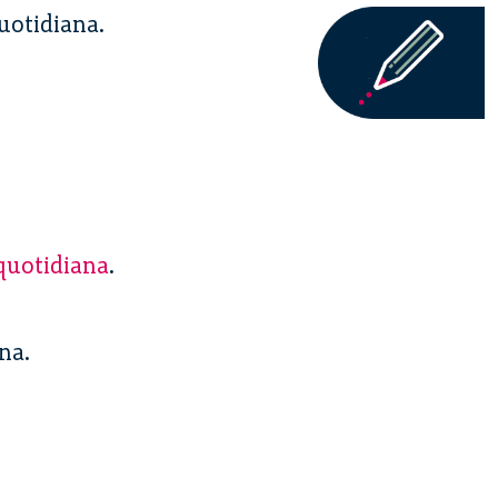
quotidiana.
 quotidiana
.
na.