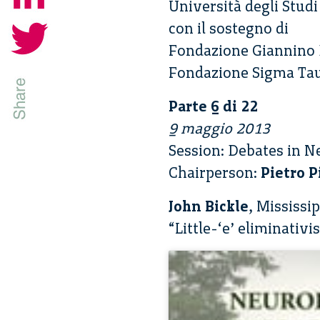
Università degli Stud
con il sostegno di
Fondazione Giannino 
Fondazione Sigma Tau
Parte 6 di 22
9 maggio 2013
Session: Debates in N
Chairperson:
Pietro P
John Bickle
, Mississi
“Little-‘e’ eliminativ