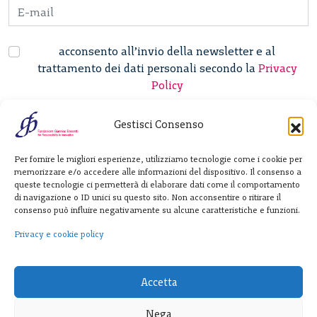
acconsento all’invio della newsletter e al
trattamento dei dati personali secondo la
Privacy
Policy
Gestisci Consenso
Fondazione
Per fornire le migliori esperienze, utilizziamo tecnologie come i cookie per
Giannino Bassetti ETS
memorizzare e/o accedere alle informazioni del dispositivo. Il consenso a
queste tecnologie ci permetterà di elaborare dati come il comportamento
di navigazione o ID unici su questo sito. Non acconsentire o ritirare il
consenso può influire negativamente su alcune caratteristiche e funzioni.
Via Michele Barozzi 4
20122 Milano - Italia
Privacy e cookie policy
T. +39 02 781933
F. + 39 02 76392030
Accetta
info@fondazionebassetti.org
Nega