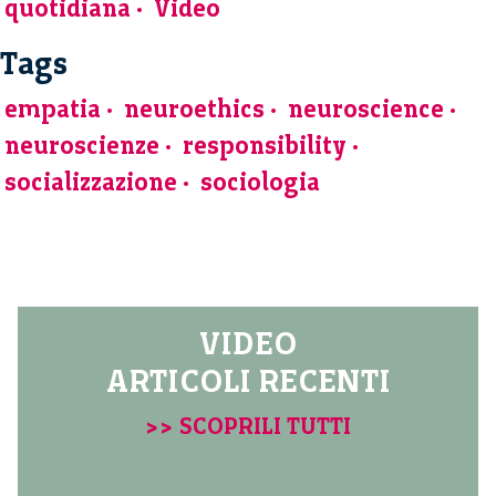
quotidiana
Video
Tags
empatia
neuroethics
neuroscience
neuroscienze
responsibility
socializzazione
sociologia
VIDEO
ARTICOLI RECENTI
>> SCOPRILI TUTTI