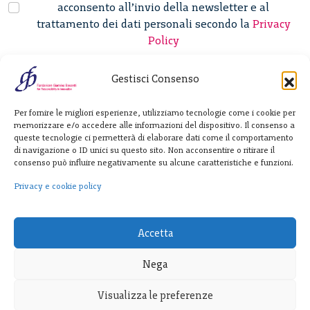
acconsento all’invio della newsletter e al
trattamento dei dati personali secondo la
Privacy
Policy
Gestisci Consenso
Fondazione
Per fornire le migliori esperienze, utilizziamo tecnologie come i cookie per
Giannino Bassetti ETS
memorizzare e/o accedere alle informazioni del dispositivo. Il consenso a
queste tecnologie ci permetterà di elaborare dati come il comportamento
di navigazione o ID unici su questo sito. Non acconsentire o ritirare il
consenso può influire negativamente su alcune caratteristiche e funzioni.
Via Michele Barozzi 4
20122 Milano - Italia
Privacy e cookie policy
T. +39 02 781933
F. + 39 02 76392030
Accetta
info@fondazionebassetti.org
Nega
p.i. 12520270153
Visualizza le preferenze