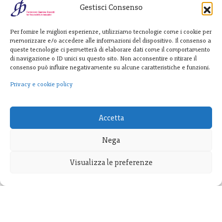
Gestisci Consenso
Fondazione
Per fornire le migliori esperienze, utilizziamo tecnologie come i cookie per
Giannino Bassetti ETS
memorizzare e/o accedere alle informazioni del dispositivo. Il consenso a
queste tecnologie ci permetterà di elaborare dati come il comportamento
di navigazione o ID unici su questo sito. Non acconsentire o ritirare il
consenso può influire negativamente su alcune caratteristiche e funzioni.
Via Michele Barozzi 4
20122 Milano - Italia
Privacy e cookie policy
T. +39 02 781933
F. + 39 02 76392030
Accetta
info@fondazionebassetti.org
Nega
p.i. 12520270153
Visualizza le preferenze
Trasparenza
|
Privacy e cookie policy