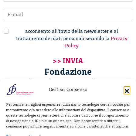
acconsento all’invio della newsletter e al
trattamento dei dati personali secondo la
Privacy
Policy
Fondazione
Giannino Bassetti ETS
Gestisci Consenso
Via Michele Barozzi 4
Per fornire le migliori esperienze, utilizziamo tecnologie come i cookie per
20122 Milano - Italia
memorizzare e/o accedere alle informazioni del dispositivo. Il consenso a
T. +39 02 781933
queste tecnologie ci permetterà di elaborare dati come il comportamento
di navigazione o ID unici su questo sito. Non acconsentire o ritirare il
F. + 39 02 76392030
consenso può influire negativamente su alcune caratteristiche e funzioni.