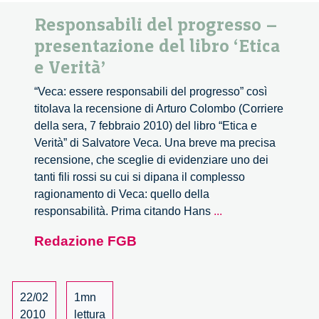
Responsabili del progresso –
presentazione del libro ‘Etica
e Verità’
“Veca: essere responsabili del progresso” così
titolava la recensione di Arturo Colombo (Corriere
della sera, 7 febbraio 2010) del libro “Etica e
Verità” di Salvatore Veca. Una breve ma precisa
recensione, che sceglie di evidenziare uno dei
tanti fili rossi su cui si dipana il complesso
ragionamento di Veca: quello della
Responsabili
responsabilità. Prima citando Hans
...
del
Redazione FGB
progresso
–
presentazione
del
22/02
1mn
libro
2010
lettura