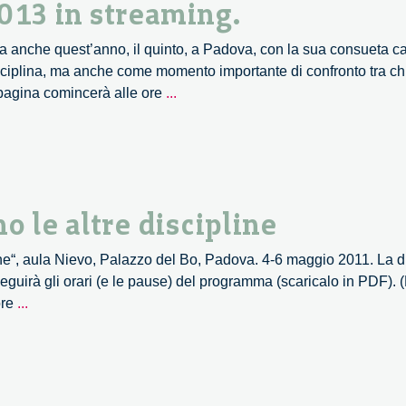
013 in streaming.
na anche quest’anno, il quinto, a Padova, con la sua consueta ca
ciplina, ma anche come momento importante di confronto tra chi, 
Convegno
 pagina comincerà alle ore
...
di
Neuroetica
2013
in
streaming.
 le altre discipline
ine“, aula Nievo, Palazzo del Bo, Padova. 4-6 maggio 2011. La d
guirà gli orari (e le pause) del programma (scaricalo in PDF). 
Le
ore
...
neuroscienze
incontrano
le
altre