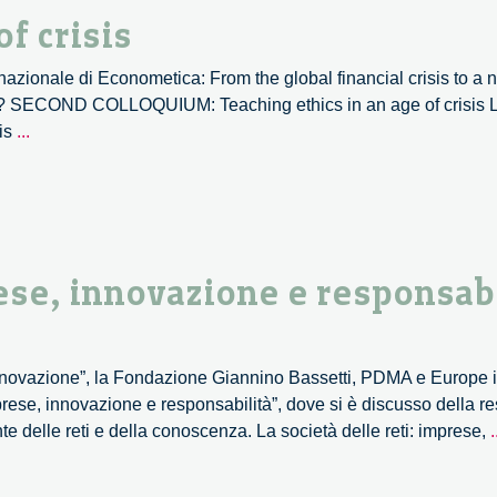
discipline
of crisis
zionale di Econometica: From the global financial crisis to a ne
lue? SECOND COLLOQUIUM: Teaching ethics in an age of crisis L
Teaching
 is
...
ethics
in
an
age
of
rese, innovazione e responsabi
crisis
Innovazione”, la Fondazione Giannino Bassetti, PDMA e Europe 
mprese, innovazione e responsabilità”, dove si è discusso della r
 delle reti e della conoscenza. La società delle reti: imprese,
.