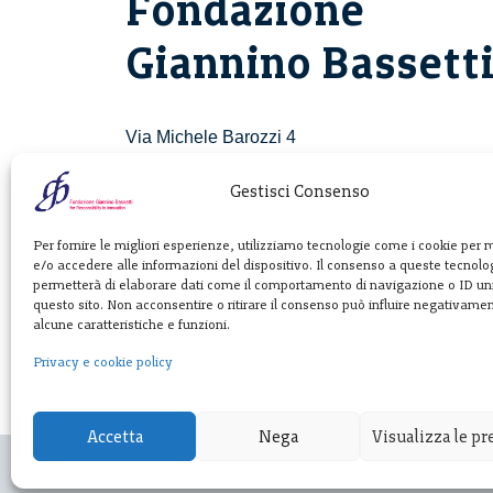
Fondazione
Giannino Bassett
Via Michele Barozzi 4
20122 Milano - Italia
T. +39 02 781933
Gestisci Consenso
F. + 39 02 76392030
Per fornire le migliori esperienze, utilizziamo tecnologie come i cookie per
e/o accedere alle informazioni del dispositivo. Il consenso a queste tecnolog
info@fondazionebassetti.org
permetterà di elaborare dati come il comportamento di navigazione o ID uni
questo sito. Non acconsentire o ritirare il consenso può influire negativame
p.i. 12520270153
alcune caratteristiche e funzioni.
Privacy e cookie policy
Accetta
Nega
Visualizza le p