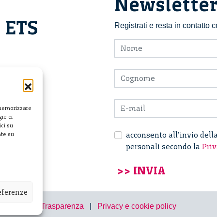
Newslette
i ETS
Registrati e resta in contatto
 memorizzare
ie ci
ci su
acconsento all’invio dell
nte su
personali secondo la
Priv
referenze
Trasparenza
|
Privacy e cookie policy