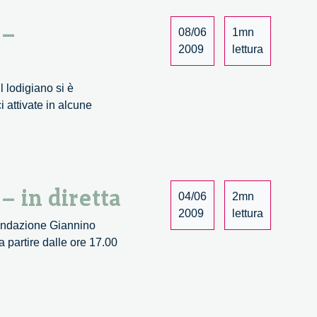
reti:
imprese,
 –
08/06
1mn
innovazione
2009
lettura
e
responsabilità
l lodigiano si è
–
i attivate in alcune
in
verno
diretta
itoriale
streaming
l’innovazione
luppo
– in diretta
04/06
2mn
ale
2009
lettura
Fondazione Giannino
inario
 partire dalle ore 17.00
Governo
etta
territoriale
dell’innovazione
e