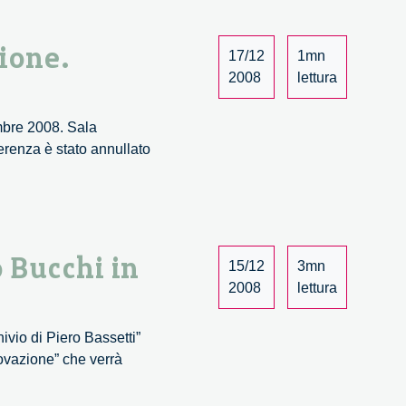
sviluppo
locale
ione.
–
17/12
1mn
in
2008
lettura
diretta
embre 2008. Sala
erenza è stato annullato
 Bucchi in
15/12
3mn
2008
lettura
ivio di Piero Bassetti”
novazione” che verrà