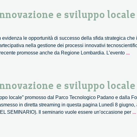
innovazione e sviluppo locale
 evidenza le opportunità di successo della sfida strategica che i
rtecipativa nella gestione dei processi innovativi tecnoscientific
Go
i recente promosse anche da Regione Lombardia. L’evento
...
terr
del
e
svi
innovazione e sviluppo locale 
loc
–
viluppo locale” promosso dal Parco Tecnologico Padano e dalla 
Sem
smesso in diretta streaming in questa pagina Lunedì 8 giugno, a
in
MINARIO). Il seminario vuole essere un’occasione per
...
dir