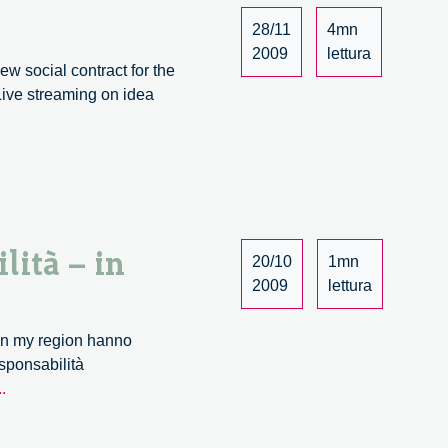
28/11
4mn
2009
lettura
w social contract for the
ive streaming on idea
lità – in
20/10
1mn
2009
lettura
in my region hanno
esponsabilità
La
..
società
delle