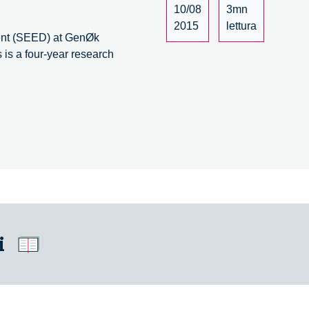
10/08
3mn
2015
lettura
ment (SEED) at GenØk
 is a four-year research
i