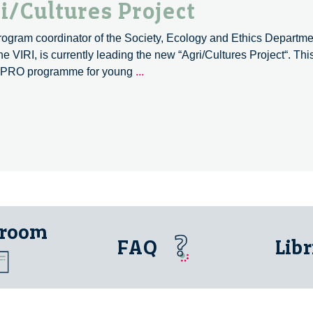
ri/Cultures Project
program coordinator of the Society, Ecology and Ethics Depart
VIRI, is currently leading the new “Agri/Cultures Project“. This
An
FRIPRO programme for young
...
Introduction
to
the
Agri/Cultures
Project
 room
FAQ
Libr