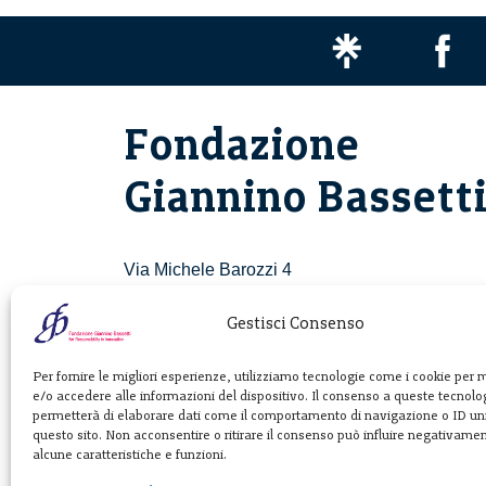
Fondazione
Giannino Bassett
Via Michele Barozzi 4
20122 Milano - Italia
T. +39 02 781933
Gestisci Consenso
F. + 39 02 76392030
Per fornire le migliori esperienze, utilizziamo tecnologie come i cookie per
e/o accedere alle informazioni del dispositivo. Il consenso a queste tecnolog
info@fondazionebassetti.org
permetterà di elaborare dati come il comportamento di navigazione o ID uni
questo sito. Non acconsentire o ritirare il consenso può influire negativame
p.i. 12520270153
alcune caratteristiche e funzioni.