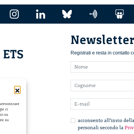
Newslette
i ETS
Registrati e resta in contatto
 memorizzare
ie ci
ci su
acconsento all’invio dell
nte su
personali secondo la
Priv