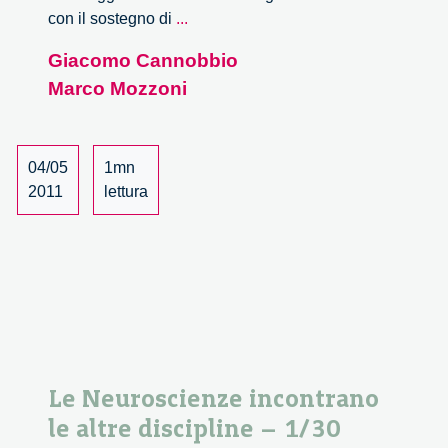
Le
con il sostegno di
...
Neuroscienze
Giacomo Cannobbio
incontrano
Marco Mozzoni
le
altre
discipline
–
04/05
1mn
2/30
2011
lettura
Le Neuroscienze incontrano
le altre discipline – 1/30