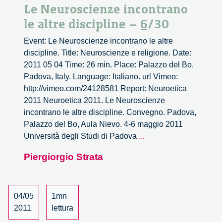
Le Neuroscienze incontrano
le altre discipline – 6/30
Event: Le Neuroscienze incontrano le altre
discipline. Title: Neuroscienze e religione. Date:
2011 05 04 Time: 26 min. Place: Palazzo del Bo,
Padova, Italy. Language: Italiano. url Vimeo:
http://vimeo.com/24128581 Report: Neuroetica
2011 Neuroetica 2011. Le Neuroscienze
incontrano le altre discipline. Convegno. Padova,
Palazzo del Bo, Aula Nievo. 4-6 maggio 2011
Le
Università degli Studi di Padova
...
Neuroscienze
Piergiorgio Strata
incontrano
le
altre
discipline
04/05
1mn
–
2011
lettura
6/30