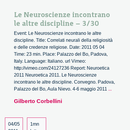
Le Neuroscienze incontrano
le altre discipline – 3/30
Event: Le Neuroscienze incontrano le altre
discipline. Title: Correlati neurali della religiosità
e delle credenze religiose. Date: 2011 05 04
Time: 23 min. Place: Palazzo del Bo, Padova,
Italy. Language: Italiano. url Vimeo:
http://vimeo.com/24127236 Report: Neuroetica
2011 Neuroetica 2011. Le Neuroscienze
incontrano le altre discipline. Convegno. Padova,
Le
Palazzo del Bo, Aula Nievo. 4-6 maggio 2011
...
Neurosc
Gilberto Corbellini
incontra
le
altre
disciplin
04/05
1mn