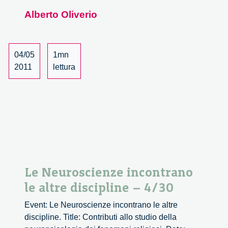
Neuroscienze
Alberto Oliverio
incontrano
le
altre
discipline
04/05
1mn
–
2011
lettura
5/30
Le Neuroscienze incontrano
le altre discipline – 4/30
Event: Le Neuroscienze incontrano le altre
discipline. Title: Contributi allo studio della