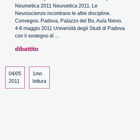
Neuroetica 2011 Neuroetica 2011. Le
Neuroscienze incontrano le altre discipline.
Convegno. Padova, Palazzo del Bo, Aula Nievo.
4-6 maggio 2011 Università degli Studi di Padova
Le
con il sostegno di
...
Neuroscienze
dibattito
incontrano
le
altre
discipline
04/05
1mn
–
2011
lettura
7/30