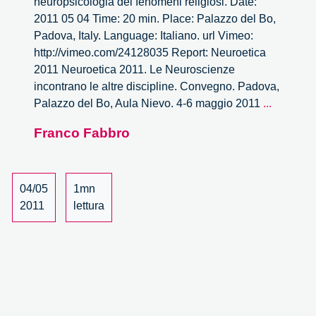
neuropsicologia dei fenomeni religiosi. Date:
2011 05 04 Time: 20 min. Place: Palazzo del Bo,
Padova, Italy. Language: Italiano. url Vimeo:
http://vimeo.com/24128035 Report: Neuroetica
2011 Neuroetica 2011. Le Neuroscienze
incontrano le altre discipline. Convegno. Padova,
Le
Palazzo del Bo, Aula Nievo. 4-6 maggio 2011
...
Neurosc
Franco Fabbro
incontra
le
altre
disciplin
04/05
1mn
–
2011
lettura
4/30