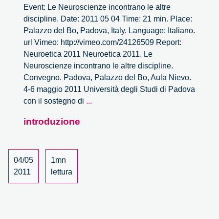
Event: Le Neuroscienze incontrano le altre
discipline. Date: 2011 05 04 Time: 21 min. Place:
Palazzo del Bo, Padova, Italy. Language: Italiano.
url Vimeo: http://vimeo.com/24126509 Report:
Neuroetica 2011 Neuroetica 2011. Le
Neuroscienze incontrano le altre discipline.
Convegno. Padova, Palazzo del Bo, Aula Nievo.
4-6 maggio 2011 Università degli Studi di Padova
Le
con il sostegno di
...
Neuroscienze
introduzione
incontrano
le
altre
discipline
04/05
1mn
–
2011
lettura
1/30