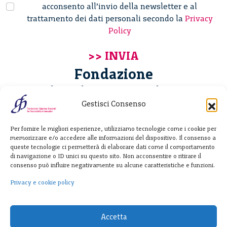
acconsento all’invio della newsletter e al
trattamento dei dati personali secondo la
Privacy
Policy
Fondazione
Giannino Bassetti ETS
Gestisci Consenso
Via Michele Barozzi 4
Per fornire le migliori esperienze, utilizziamo tecnologie come i cookie per
20122 Milano - Italia
memorizzare e/o accedere alle informazioni del dispositivo. Il consenso a
T. +39 02 781933
queste tecnologie ci permetterà di elaborare dati come il comportamento
di navigazione o ID unici su questo sito. Non acconsentire o ritirare il
F. + 39 02 76392030
consenso può influire negativamente su alcune caratteristiche e funzioni.
info@fondazionebassetti.org
Privacy e cookie policy
p.i. 12520270153
Accetta