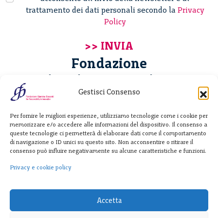
trattamento dei dati personali secondo la
Privacy
Policy
Fondazione
Giannino Bassetti ETS
Gestisci Consenso
Via Michele Barozzi 4
Per fornire le migliori esperienze, utilizziamo tecnologie come i cookie per
20122 Milano - Italia
memorizzare e/o accedere alle informazioni del dispositivo. Il consenso a
T. +39 02 781933
queste tecnologie ci permetterà di elaborare dati come il comportamento
di navigazione o ID unici su questo sito. Non acconsentire o ritirare il
F. + 39 02 76392030
consenso può influire negativamente su alcune caratteristiche e funzioni.
info@fondazionebassetti.org
Privacy e cookie policy
p.i. 12520270153
Accetta