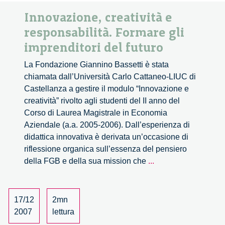
Innovazione, creatività e
responsabilità. Formare gli
imprenditori del futuro
La Fondazione Giannino Bassetti è stata
chiamata dall’Università Carlo Cattaneo-LIUC di
Castellanza a gestire il modulo “Innovazione e
creatività” rivolto agli studenti del II anno del
Corso di Laurea Magistrale in Economia
Aziendale (a.a. 2005-2006). Dall’esperienza di
didattica innovativa è derivata un’occasione di
riflessione organica sull’essenza del pensiero
Innovazione,
della FGB e della sua mission che
...
creatività
e
responsabilità.
17/12
2mn
Formare
2007
lettura
gli