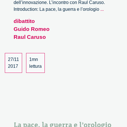
dell’innovazione. L’incontro con Raul Caruso.
La
Introduction: La pace, la guerra e l’orologio
...
pace,
dibattito
la
Guido Romeo
guerra
e
Raul Caruso
l’orologio
dell’innova
3/3
27/11
1mn
2017
lettura
La pace, la guerra e l’orologio