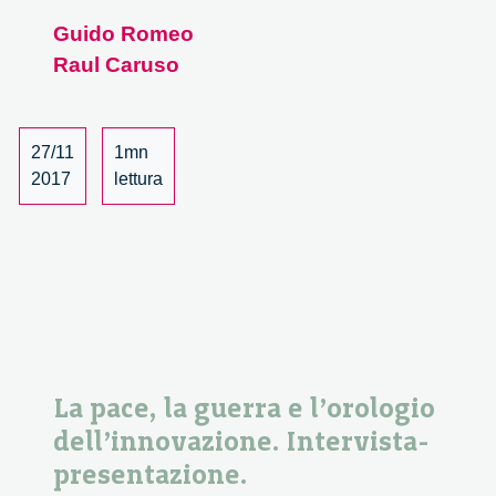
pace,
Guido Romeo
la
Raul Caruso
guerra
e
l’orologio
dell’innova
27/11
1mn
1/3
2017
lettura
La pace, la guerra e l’orologio
dell’innovazione. Intervista-
presentazione.