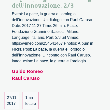
dell’innovazione. 2/3
Event: La pace, la guerra e l’orologio
dell’innovazione. Un dialogo con Raul Caruso.
Date: 2017 11 27 Time: 26 min. Place:
Fondazione Giannino Bassetti, Milano.
Language: Italiano. Part: 2/3 url Vimeo:
https://vimeo.com/254541467 Photos: Album in
Flickr. Post: La pace, la guerra e l’orologio
dell’innovazione. L’incontro con Raul Caruso.
La
Introduction: La pace, la guerra e l’orologio
...
pace,
Guido Romeo
la
Raul Caruso
guerra
e
l’orologio
dell’innova
27/11
1mn
2/3
2017
lettura