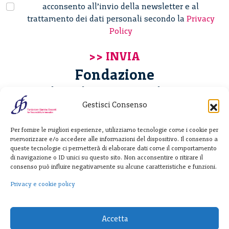
acconsento all’invio della newsletter e al
trattamento dei dati personali secondo la
Privacy
Policy
Fondazione
Giannino Bassetti ETS
Gestisci Consenso
Via Michele Barozzi 4
Per fornire le migliori esperienze, utilizziamo tecnologie come i cookie per
20122 Milano - Italia
memorizzare e/o accedere alle informazioni del dispositivo. Il consenso a
T. +39 02 781933
queste tecnologie ci permetterà di elaborare dati come il comportamento
di navigazione o ID unici su questo sito. Non acconsentire o ritirare il
F. + 39 02 76392030
consenso può influire negativamente su alcune caratteristiche e funzioni.
info@fondazionebassetti.org
Privacy e cookie policy
p.i. 12520270153
Accetta