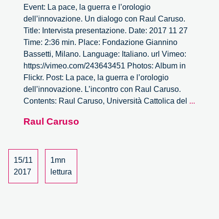
Event: La pace, la guerra e l’orologio
dell’innovazione. Un dialogo con Raul Caruso.
Title: Intervista presentazione. Date: 2017 11 27
Time: 2:36 min. Place: Fondazione Giannino
Bassetti, Milano. Language: Italiano. url Vimeo:
https://vimeo.com/243643451 Photos: Album in
Flickr. Post: La pace, la guerra e l’orologio
dell’innovazione. L’incontro con Raul Caruso.
La
Contents: Raul Caruso, Università Cattolica del
...
pace,
Raul Caruso
la
guerra
e
l’orolo
15/11
1mn
dell’in
2017
lettura
Intervi
presen