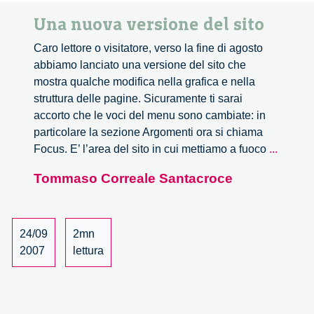
Una nuova versione del sito
Caro lettore o visitatore, verso la fine di agosto
abbiamo lanciato una versione del sito che
mostra qualche modifica nella grafica e nella
struttura delle pagine. Sicuramente ti sarai
accorto che le voci del menu sono cambiate: in
particolare la sezione Argomenti ora si chiama
Una
Focus. E’ l’area del sito in cui mettiamo a fuoco
...
nuova
Tommaso Correale Santacroce
versio
del
sito
24/09
2mn
2007
lettura