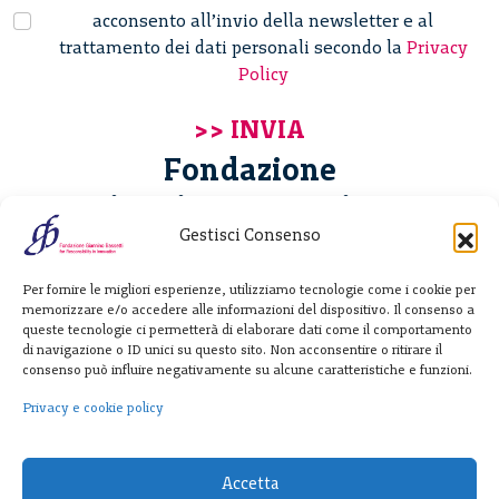
acconsento all’invio della newsletter e al
trattamento dei dati personali secondo la
Privacy
Policy
Fondazione
Giannino Bassetti ETS
Gestisci Consenso
Via Michele Barozzi 4
Per fornire le migliori esperienze, utilizziamo tecnologie come i cookie per
20122 Milano - Italia
memorizzare e/o accedere alle informazioni del dispositivo. Il consenso a
T. +39 02 781933
queste tecnologie ci permetterà di elaborare dati come il comportamento
di navigazione o ID unici su questo sito. Non acconsentire o ritirare il
F. + 39 02 76392030
consenso può influire negativamente su alcune caratteristiche e funzioni.
info@fondazionebassetti.org
Privacy e cookie policy
p.i. 12520270153
Accetta