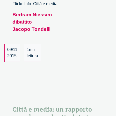
Città
Flickr. Info: Città e media:
...
e
Bertram Niessen
media:
dibattito
un
rapporto
Jacopo Tondelli
complesso
ed
articolato
09/11
1mn
tra
2015
lettura
editoria
e
democrazia.
–
3/3
Città e media: un rapporto