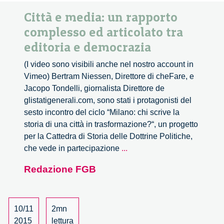
Città e media: un rapporto
complesso ed articolato tra
editoria e democrazia
(I video sono visibili anche nel nostro account in
Vimeo) Bertram Niessen, Direttore di cheFare, e
Jacopo Tondelli, giornalista Direttore de
glistatigenerali.com, sono stati i protagonisti del
sesto incontro del ciclo “Milano: chi scrive la
storia di una città in trasformazione?“, un progetto
per la Cattedra di Storia delle Dottrine Politiche,
Città
che vede in partecipazione
...
e
Redazione FGB
media:
un
rapporto
complesso
10/11
2mn
ed
2015
lettura