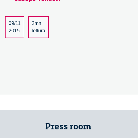
media:
un
rapporto
complesso
09/11
2mn
ed
2015
lettura
articolato
tra
editoria
e
democrazia.
–
1/3
Press room