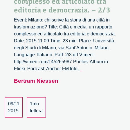
complesso ed articolato tra
editoria e democrazia. – 2/3
Event: Milano: chi scrive la storia di una città in
trasformazione? Title: Città e media: un rapporto
complesso ed articolato tra editoria e democrazia.
Date: 2015 11 09 Time: 23 min. Place: Università
degli Studi di Milano, via Sant’Antonio, Milano.
Language: Italiano. Part: 2/3 url Vimeo:
http://vimeo.com/145265987 Photos: Album in
Città
Flickr. Podcast: Anchor FM Info:
...
e
Bertram Niessen
media:
un
rapporto
complesso
09/11
1mn
ed
2015
lettura
articolato
tra