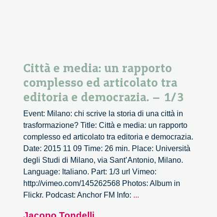
editoria
e
democrazia.
–
2/3
Città e media: un rapporto
complesso ed articolato tra
editoria e democrazia. – 1/3
Event: Milano: chi scrive la storia di una città in
trasformazione? Title: Città e media: un rapporto
complesso ed articolato tra editoria e democrazia.
Date: 2015 11 09 Time: 26 min. Place: Università
degli Studi di Milano, via Sant’Antonio, Milano.
Language: Italiano. Part: 1/3 url Vimeo:
http://vimeo.com/145262568 Photos: Album in
Città
Flickr. Podcast: Anchor FM Info:
...
e
Jacopo Tondelli