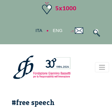
5x1000
ITA
ENG
Toggl
#free speech