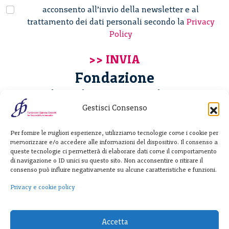
acconsento all’invio della newsletter e al
trattamento dei dati personali secondo la
Privacy
Policy
Fondazione
Giannino Bassetti ETS
Gestisci Consenso
Via Michele Barozzi 4
Per fornire le migliori esperienze, utilizziamo tecnologie come i cookie per
20122 Milano - Italia
memorizzare e/o accedere alle informazioni del dispositivo. Il consenso a
T. +39 02 781933
queste tecnologie ci permetterà di elaborare dati come il comportamento
di navigazione o ID unici su questo sito. Non acconsentire o ritirare il
F. + 39 02 76392030
consenso può influire negativamente su alcune caratteristiche e funzioni.
info@fondazionebassetti.org
Privacy e cookie policy
p.i. 12520270153
Accetta