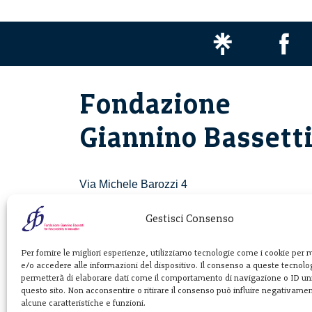
Fondazione
Giannino Bassett
Via Michele Barozzi 4
20122 Milano - Italia
T. +39 02 781933
Gestisci Consenso
F. + 39 02 76392030
Per fornire le migliori esperienze, utilizziamo tecnologie come i cookie per
e/o accedere alle informazioni del dispositivo. Il consenso a queste tecnolog
info@fondazionebassetti.org
permetterà di elaborare dati come il comportamento di navigazione o ID uni
questo sito. Non acconsentire o ritirare il consenso può influire negativame
p.i. 12520270153
alcune caratteristiche e funzioni.