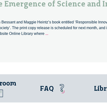
 Emergence of Science and I
n Bessant and Maggie Heintz’s book entitled ‘Responsible Inno
ety‘. The print copy release is scheduled for next month, and 
Managing
ebsite Online Library where
...
the
Responsible
Emergence
of
Science
and
Innovation
in
 room
Society
FAQ
Libr