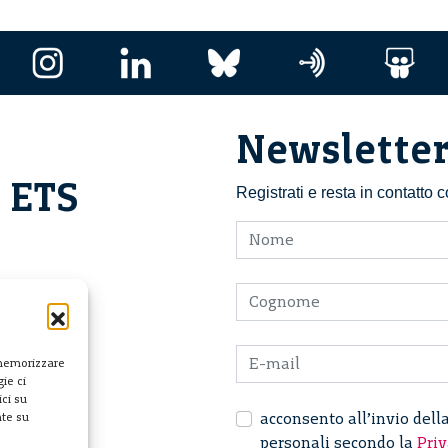
Newslette
i ETS
Registrati e resta in contatto
 memorizzare
ie ci
ci su
acconsento all’invio dell
nte su
personali secondo la
Priv