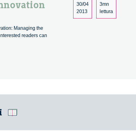
nnovation
30/04
3mn
2013
lettura
vation: Managing the
interested readers can
i