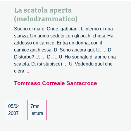
La scatola aperta
(melodrammatico)
Suono di mare. Onde, gabbiani. L’interno di una
stanza. Un uomo seduto con gli occhi chiusi. Ha
addosso un camice. Entra un donna, con il
camice anch’essa. D. Sono ancora qui. U. … D.
Disturbo? U. … D. … U. Ho sognato di aprire una
scatola. D. (si stupisce) … U. Vedendo quel che
La
c’era
...
scatola
Tommaso Correale Santacroce
aperta
(melodrammatico)
05/04
7mn
2007
lettura