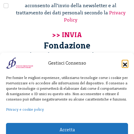
acconsento all’invio della newsletter e al
trattamento dei dati personali secondo la
Privacy
Policy
Fondazione
Giannino Bassetti ETS
Gestisci Consenso
Via Michele Barozzi 4
Per fornire le migliori esperienze, utilizziamo tecnologie come i cookie per
20122 Milano - Italia
memorizzare e/o accedere alle informazioni del dispositivo. Il consenso a
T. +39 02 781933
queste tecnologie ci permetterà di elaborare dati come il comportamento
di navigazione o ID unici su questo sito. Non acconsentire o ritirare il
F. + 39 02 76392030
consenso può influire negativamente su alcune caratteristiche e funzioni.
info@fondazionebassetti.org
Privacy e cookie policy
p.i. 12520270153
Accetta