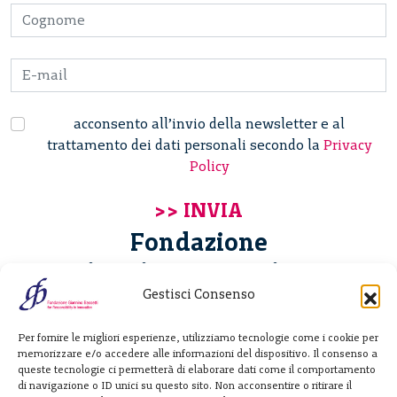
acconsento all’invio della newsletter e al
trattamento dei dati personali secondo la
Privacy
Policy
Fondazione
Giannino Bassetti ETS
Gestisci Consenso
Via Michele Barozzi 4
Per fornire le migliori esperienze, utilizziamo tecnologie come i cookie per
20122 Milano - Italia
memorizzare e/o accedere alle informazioni del dispositivo. Il consenso a
T. +39 02 781933
queste tecnologie ci permetterà di elaborare dati come il comportamento
di navigazione o ID unici su questo sito. Non acconsentire o ritirare il
F. + 39 02 76392030