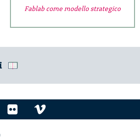
Fablab come modello strategico
i
r