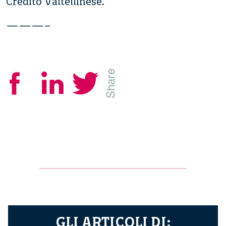
Credito Valtellinese.
———–
GLI ARTICOLI DI: